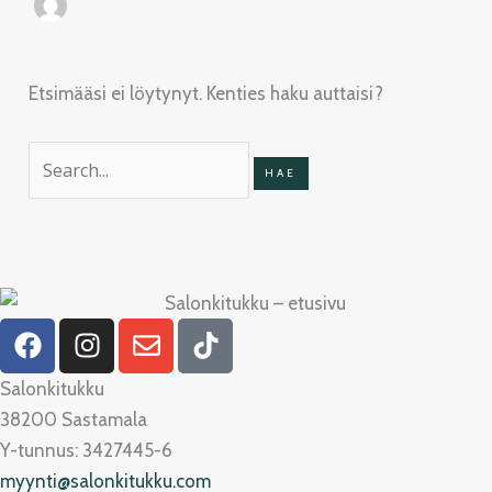
Etsimääsi ei löytynyt. Kenties haku auttaisi?
F
I
E
T
a
n
n
i
c
s
v
k
Salonkitukku
e
t
e
t
38200 Sastamala
b
a
l
o
Y-tunnus: 3427445-6
o
g
o
k
myynti@salonkitukku.com