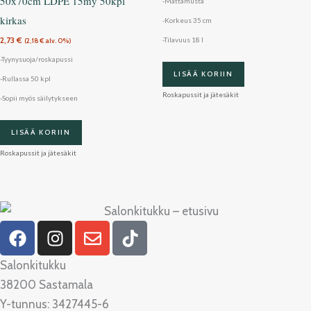
50x70cm LDPE 15my 50kpl
-Mattamusta
kirkas
-Korkeus 35 cm
2,73
€
-Tilavuus 18 l
(
2,18
€
alv. 0%)
-Tyynysuoja/roskapussi
LISÄÄ KORIIN
-Rullassa 50 kpl
Roskapussit ja jätesäkit
-Sopii myös säilytykseen
LISÄÄ KORIIN
Roskapussit ja jätesäkit
F
I
E
T
a
n
n
i
c
s
v
k
Salonkitukku
e
t
e
t
38200 Sastamala
b
a
l
o
Y-tunnus: 3427445-6