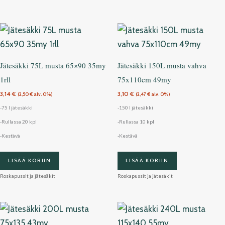
Jätesäkki 75L musta 65×90 35my
Jätesäkki 150L musta vahva
1rll
75x110cm 49my
3,14
€
3,10
€
(
2,50
€
alv. 0%)
(
2,47
€
alv. 0%)
-75 l jätesäkki
-150 l jätesäkki
-Rullassa 20 kpl
-Rullassa 10 kpl
-Kestävä
-Kestävä
LISÄÄ KORIIN
LISÄÄ KORIIN
Roskapussit ja jätesäkit
Roskapussit ja jätesäkit