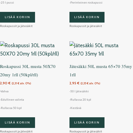
-25 l pussi
-Perinteinen roskapussi
LISÄÄ KORIIN
LISÄÄ KORIIN
Roskapussit ja jätesäkit
Roskapussit ja jätesäkit
Roskapussi 30L musta 50X70
Jätesäkki 50L musta 65×70 35my
20my 1rll (50kpl/rll)
1rll
2,90
€
2,95
€
(
2,31
€
alv. 0%)
(
2,35
€
alv. 0%)
-Vahva
-50 l jätesäkki
-Edullinen valinta
-Rullassa 20 kpl
-Rullassa 50 kpl
-Kestävä
LISÄÄ KORIIN
LISÄÄ KORIIN
Roskapussit ja jätesäkit
Roskapussit ja jätesäkit