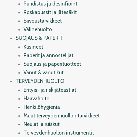
Puhdistus ja desinfiointi
Roskapussit ja jätesäkit
Siivoustarvikkeet
Välinehuolto
SUOJAUS & PAPERIT
Käsineet
Paperit ja annostelijat
Suojaus ja paperituotteet
Vanut & vanutikut
TERVEYDENHUOLTO
Erityis- ja riskijäteastiat
Haavahoito
Henkilöhygienia
Muut terveydenhuollon tarvikkeet
Neulat ja ruiskut
Terveydenhuollon instrumentit