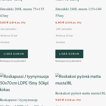
Jätesäkki 200L musta 75×135
Jätesäkki 240L musta 115×140
43my
55my
3,60
€
6,40
€
(
2,87
€
alv. 0%)
(
5,10
€
alv. 0%)
-2oo l jätesäkki
-240 l jätesäkki
-Rullassa 10 kpl
-Rullassa 10 kpl
-Kestävä
-Kestävä
LISÄÄ KORIIN
LISÄÄ KORIIN
Roskapussit ja jätesäkit
Roskapussit ja jätesäkit
Roskakori pyöreä matta musta18L
Roskapussi / tyynynsuoja
9,60
€
(
7,65
€
alv. 0%)