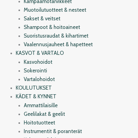
Kampaamotarvikkeet
Muotoilutuotteet & nesteet
Sakset & veitset
Shampoot & hoitoaineet
Suoristusraudat & kihartimet
Vaalennusjauheet & hapetteet
KASVOT & VARTALO
Kasvohoidot
Sokerointi
Vartalohoidot
KOULUTUKSET
KÄDET & KYNNET
Ammattilaisille
Geelilakat & geelit
Hoitotuotteet
Instrumentit & poranterät