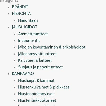
Kategoriat
BRÄNDIT
HIERONTA
Hierontaan
JALKAHOIDOT
Ammattituotteet
Instrumentit
Jalkojen keventäminen & erikoishoidot
Jälleenmyyntituotteet
Kalusteet & laitteet
Suojaus ja paperituotteet
KAMPAAMO
Hiusharjat & kammat
Hiustenkuivaimet & pidikkeet
Hiustenpidennykset
Hiustenleikkuukoneet