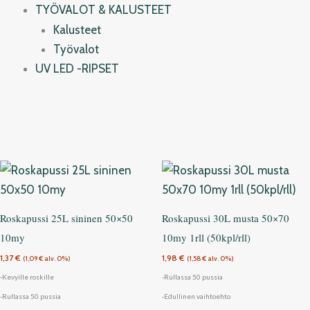
TYÖVALOT & KALUSTEET
Kalusteet
Työvalot
UV LED -RIPSET
Roskapussi 25L sininen 50×50
Roskapussi 30L musta 50×70
10my
10my 1rll (50kpl/rll)
1,37
€
1,98
€
(
1,09
€
alv. 0%)
(
1,58
€
alv. 0%)
-Kevyille roskille
-Rullassa 50 pussia
-Rullassa 50 pussia
-Edullinen vaihtoehto