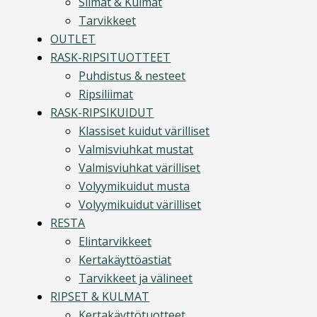
Silmät & Kulmat
Tarvikkeet
OUTLET
RASK-RIPSITUOTTEET
Puhdistus & nesteet
Ripsiliimat
RASK-RIPSIKUIDUT
Klassiset kuidut värilliset
Valmisviuhkat mustat
Valmisviuhkat värilliset
Volyymikuidut musta
Volyymikuidut värilliset
RESTA
Elintarvikkeet
Kertakäyttöastiat
Tarvikkeet ja välineet
RIPSET & KULMAT
Kertakäyttötuotteet