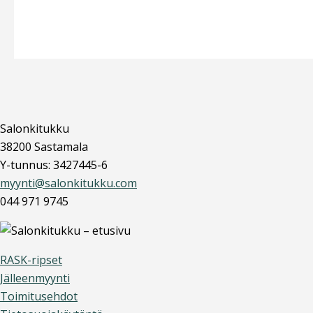
Salonkitukku
38200 Sastamala
Y-tunnus: 3427445-6
myynti@salonkitukku.com
044 971 9745
RASK-ripset
Jälleenmyynti
Toimitusehdot