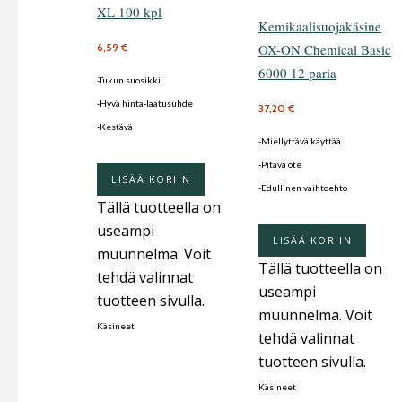
XL 100 kpl
Kemikaalisuojakäsine
OX-ON Chemical Basic
6,59
€
6000 12 paria
-Tukun suosikki!
-Hyvä hinta-laatusuhde
37,20
€
-Kestävä
-Miellyttävä käyttää
-Pitävä ote
LISÄÄ KORIIN
-Edullinen vaihtoehto
Tällä tuotteella on
useampi
LISÄÄ KORIIN
muunnelma. Voit
Tällä tuotteella on
tehdä valinnat
useampi
tuotteen sivulla.
muunnelma. Voit
Käsineet
tehdä valinnat
tuotteen sivulla.
Käsineet