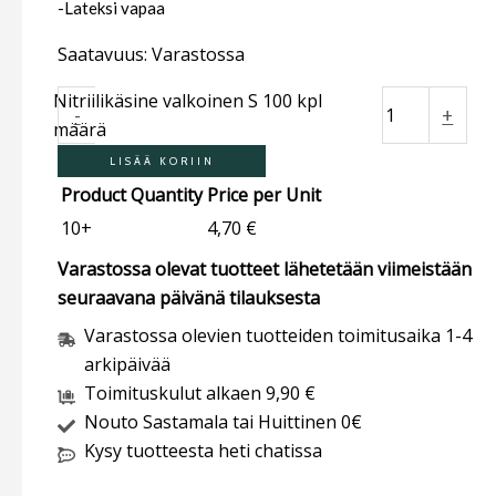
-Lateksi vapaa
Saatavuus:
Varastossa
Nitriilikäsine valkoinen S 100 kpl
-
+
määrä
LISÄÄ KORIIN
Product Quantity
Price per Unit
10+
4,70
€
Varastossa olevat tuotteet lähetetään viimeistään
seuraavana päivänä tilauksesta
Varastossa olevien tuotteiden toimitusaika 1-4
arkipäivää
Toimituskulut alkaen 9,90 €
Nouto Sastamala tai Huittinen 0€
Kysy tuotteesta heti chatissa