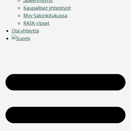
Jälleenmyynti
Kaupalliset yhteistyöt
Myy Salonkitukussa
RASK-ripset
Ota yhteyttä