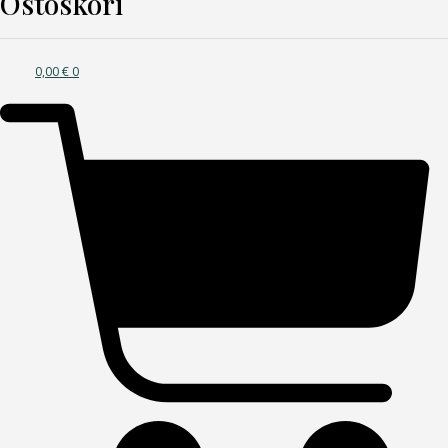
Ostoskori
0,00
€
0