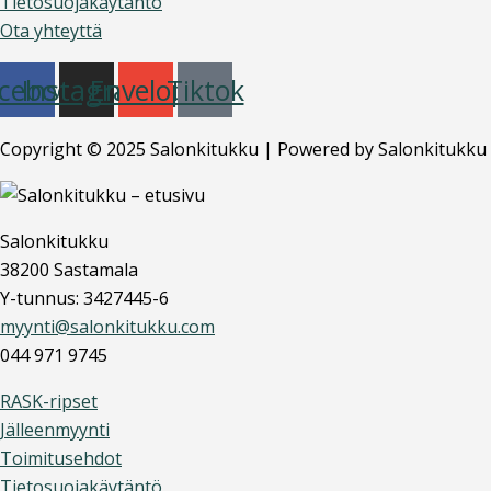
Tietosuojakäytäntö
Ota yhteyttä
cebook
Instagram
Envelope
Tiktok
Copyright © 2025 Salonkitukku | Powered by Salonkitukku
Salonkitukku
38200 Sastamala
Y-tunnus: 3427445-6
myynti@salonkitukku.com
044 971 9745
RASK-ripset
Jälleenmyynti
Toimitusehdot
Tietosuojakäytäntö