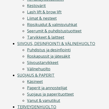
Kestovärit
Lash lift & brow lift
Liimat & nesteet
Ripsikuidut & valmisviuhkat
Seerumit & puhdistustuotteet
Tarvikkeet & laitteet
SIIVOUS, DESINFIOINTI & VÄLINEHUOLTO
Puhdistus ja desinfiointi
Roskapussit ja jätesäkit
Siivoustarvikkeet
Välinehuolto
SUOJAUS & PAPERIT
Käsineet
Paperit ja annostelijat
Suojaus ja paperituotteet
Vanut & vanutikut
TERVEYDENHUOLTO