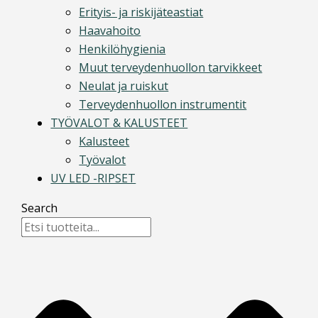
Erityis- ja riskijäteastiat
Haavahoito
Henkilöhygienia
Muut terveydenhuollon tarvikkeet
Neulat ja ruiskut
Terveydenhuollon instrumentit
TYÖVALOT & KALUSTEET
Kalusteet
Työvalot
UV LED -RIPSET
Search