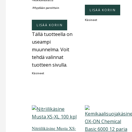
-Nukkavuorattu
-Myydään pareittain
LISÄÄ KORIIN
Käsineet
LISÄÄ KORIIN
Tällä tuotteella on
useampi
muunnelma. Voit
tehdä valinnat
tuotteen sivulla.
Käsineet
Nitriilikäsine Musta XS-