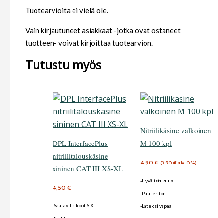
Tuotearvioita ei vielä ole.
Vain kirjautuneet asiakkaat -jotka ovat ostaneet
tuotteen- voivat kirjoittaa tuotearvion.
Tutustu myös
Nitriilikäsine valkoinen
DPL InterfacePlus
M 100 kpl
nitriilitalouskäsine
4,90
€
(
3,90
€
alv. 0%)
sininen CAT III XS-XL
-Hyvä istuvuus
4,50
€
-Puuteriton
-Saatavilla koot S-XL
-Lateksi vapaa