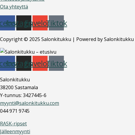
Ota yhteyttä
cebook
Instagram
Envelope
Tiktok
Copyright © 2025 Salonkitukku | Powered by Salonkitukku
cebook
Instagram
Envelope
Tiktok
Salonkitukku
38200 Sastamala
Y-tunnus: 3427445-6
myynti@salonkitukku.com
044 971 9745
RASK-ripset
Jälleenmyynti