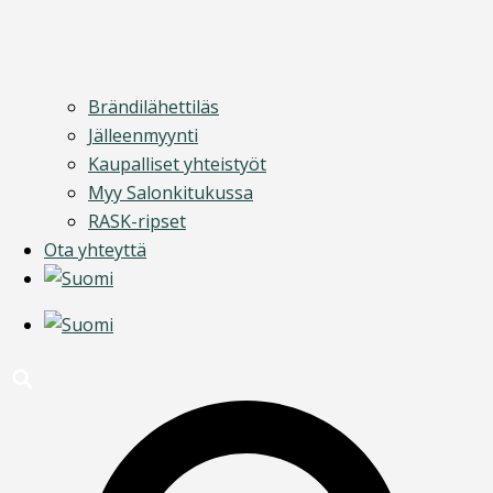
Brändilähettiläs
Jälleenmyynti
Kaupalliset yhteistyöt
Myy Salonkitukussa
RASK-ripset
Ota yhteyttä