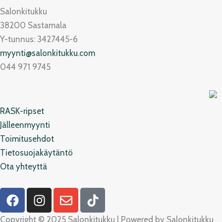
Salonkitukku
38200 Sastamala
Y-tunnus: 3427445-6
myynti@salonkitukku.com
044 971 9745
RASK-ripset
Jälleenmyynti
Toimitusehdot
Tietosuojakäytäntö
Ota yhteyttä
F
I
E
T
a
n
n
i
c
s
v
k
Copyright © 2025 Salonkitukku | Powered by Salonkitukku