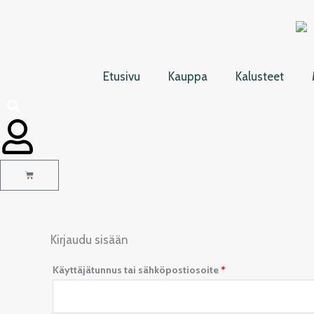
Siirry
sisältöön
Etusivu
Kauppa
Kalusteet
Cart
Kirjaudu sisään
Vaaditaan
Vaaditaan
Käyttäjätunnus tai sähköpostiosoite
*