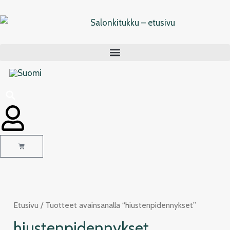
Siirry
sisältöön
Cart
Etusivu
/ Tuotteet avainsanalla “hiustenpidennykset”
hiustenpidennykset