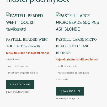
PASTELL. BEADED WEFT
PASTELL. LARGE MICRO
TOOL KIT tarvikesetti
BEADS 500 PCS ASH
BLONDE
Kirjaudu sisään nähdäksesi hinnat.
Kirjaudu sisään nähdäksesi hinnat.
– tarvikesetti
– weft pidennyksiin
– weft pidennyksiin
– medusa weft pidennyksiin
– hiusta suojaava silikonipinta
– viisi väriä
LISÄÄ KORIIN
LISÄÄ KORIIN
Hiustenpidennykset
Hiustenpidennykset