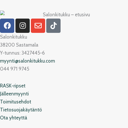
F
I
E
T
a
n
n
i
c
s
v
k
Salonkitukku
e
t
e
t
38200 Sastamala
b
a
l
o
Y-tunnus: 3427445-6
o
g
o
k
myynti@salonkitukku.com
o
r
p
044 971 9745
k
a
e
m
RASK-ripset
Jälleenmyynti
Toimitusehdot
Tietosuojakäytäntö
Ota yhteyttä