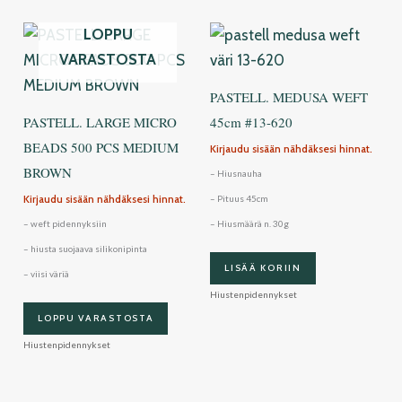
LOPPU
VARASTOSTA
PASTELL. MEDUSA WEFT
PASTELL. LARGE MICRO
45cm #13-620
BEADS 500 PCS MEDIUM
Kirjaudu sisään nähdäksesi hinnat.
BROWN
– Hiusnauha
Kirjaudu sisään nähdäksesi hinnat.
– Pituus 45cm
– weft pidennyksiin
– Hiusmäärä n. 30g
– hiusta suojaava silikonipinta
LISÄÄ KORIIN
– viisi väriä
Hiustenpidennykset
LOPPU VARASTOSTA
Hiustenpidennykset