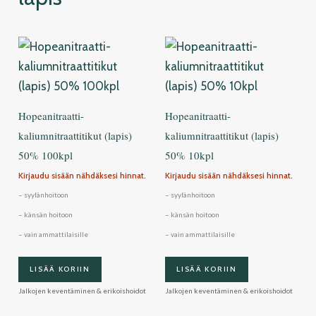
Hopeanitraatti-
Hopeanitraatti-
kaliumnitraattitikut (lapis)
kaliumnitraattitikut (lapis)
50% 100kpl
50% 10kpl
Kirjaudu sisään nähdäksesi hinnat.
Kirjaudu sisään nähdäksesi hinnat.
– syylänhoitoon
– syylänhoitoon
– känsän hoitoon
– känsän hoitoon
– vain ammattilaisille
– vain ammattilaisille
LISÄÄ KORIIN
LISÄÄ KORIIN
Jalkojen keventäminen & erikoishoidot
Jalkojen keventäminen & erikoishoidot