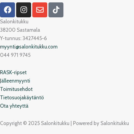
F
I
E
T
a
n
n
i
c
s
v
k
Salonkitukku
e
t
e
t
38200 Sastamala
b
a
l
o
Y-tunnus: 3427445-6
o
g
o
k
myynti@salonkitukku.com
o
r
p
044 971 9745
k
a
e
m
RASK-ripset
Jälleenmyynti
Toimitusehdot
Tietosuojakäytäntö
Ota yhteyttä
Copyright © 2025 Salonkitukku | Powered by Salonkitukku