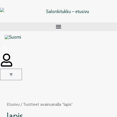
Siirry
sisältöön
Cart
Etusivu
/ Tuotteet avainsanalla “lapis”
lapis