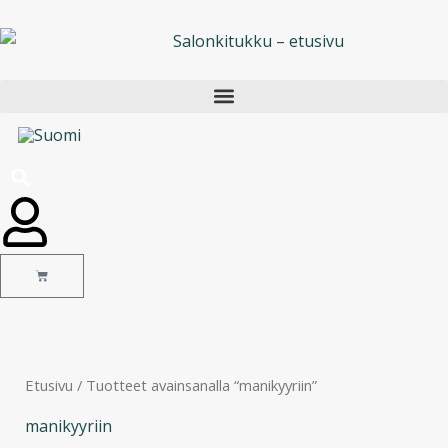
Siirry
sisältöön
Cart
Etusivu
/ Tuotteet avainsanalla “manikyyriin”
manikyyriin