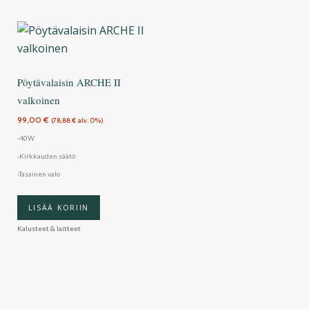
Pöytävalaisin ARCHE II
valkoinen
99,00
€
(
78,88
€
alv. 0%)
-40W
-Kirkkauden säätö
-Tasainen valo
LISÄÄ KORIIN
Kalusteet & laitteet