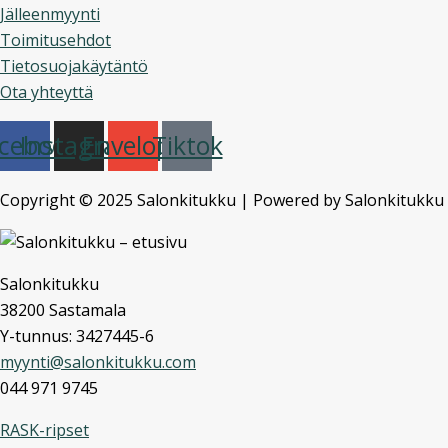
Jälleenmyynti
Toimitusehdot
Tietosuojakäytäntö
Ota yhteyttä
cebook
Instagram
Envelope
Tiktok
Copyright © 2025 Salonkitukku | Powered by Salonkitukku
Salonkitukku
38200 Sastamala
Y-tunnus: 3427445-6
myynti@salonkitukku.com
044 971 9745
RASK-ripset