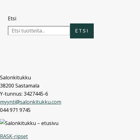
Etsi
ETSI
Salonkitukku
38200 Sastamala
Y-tunnus: 3427445-6
myynti@salonkitukku.com
044 971 9745
RASK-ripset