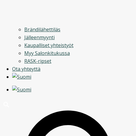
Brändilähettiläs
Jälleenmyynti
Kaupalliset yhteistyöt
Myy Salonkitukussa
RASK-ripset
Ota yhteyttä