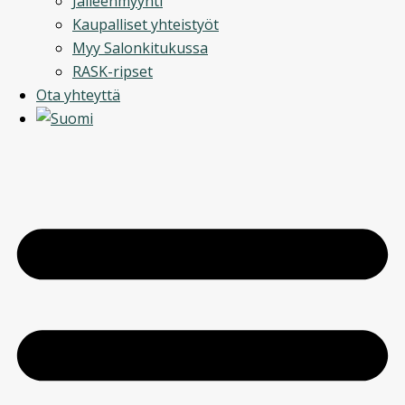
Jälleenmyynti
Kaupalliset yhteistyöt
Myy Salonkitukussa
RASK-ripset
Ota yhteyttä