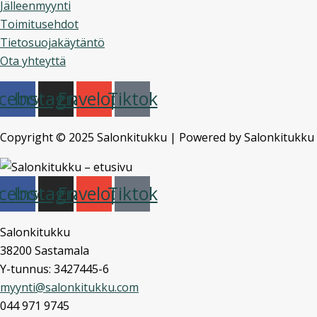
Jälleenmyynti
Toimitusehdot
Tietosuojakäytäntö
Ota yhteyttä
cebook
Instagram
Envelope
Tiktok
Copyright © 2025 Salonkitukku | Powered by Salonkitukku
cebook
Instagram
Envelope
Tiktok
Salonkitukku
38200 Sastamala
Y-tunnus: 3427445-6
myynti@salonkitukku.com
044 971 9745