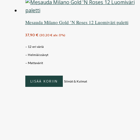
Mesauda Milano Gold ’N Roses 12 Luomiväri paletti
37,90
€
(
30,20
€
alv. 0%)
– 12 eri väriä
– Helmiäissävyt
– Mattavärit
LISÄÄ KORIIN
Silmät & Kulmat