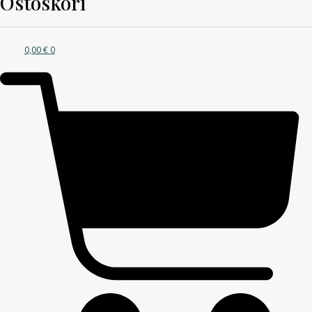
Ostoskori
0,00
€
0