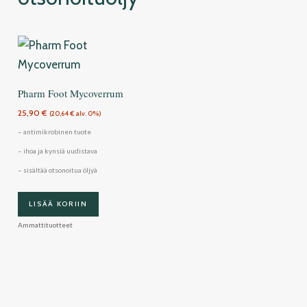
Pharm Foot Mycoverrum
25,90
€
(
20,64
€
alv. 0%)
– antimikrobinen tuote
– ihoa ja kynsiä uudistava
– sisältää otsonoitua öljyä
LISÄÄ KORIIN
Ammattituotteet