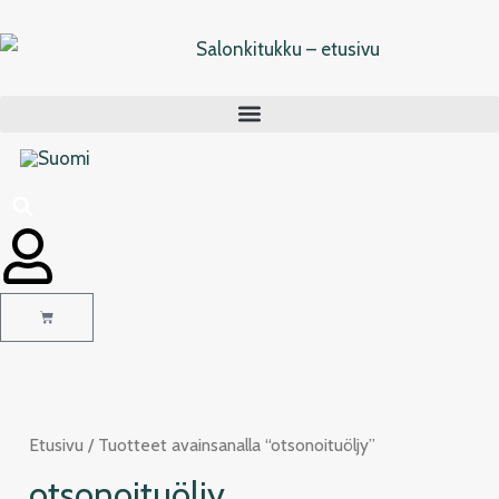
Siirry
sisältöön
Cart
Etusivu
/ Tuotteet avainsanalla “otsonoituöljy”
otsonoituöljy