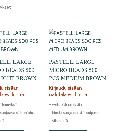
nykset”
ELL. LARGE
PASTELL. LARGE
O BEADS 500
MICRO BEADS 500
LIGHT BROWN
PCS MEDIUM BROWN
du sisään
Kirjaudu sisään
sesi hinnat.
nähdäksesi hinnat.
idennyksiin
– weft pidennyksiin
 suojaava silikonipinta
– hiusta suojaava silikonipinta
äriä
– viisi väriä