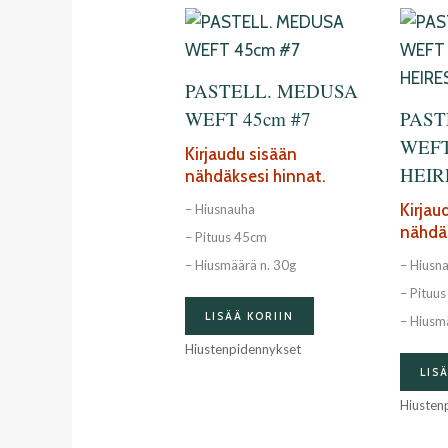
PASTELL. MEDUSA
WEFT 45cm #7
PAST
WEFT
Kirjaudu sisään
HEIR
nähdäksesi hinnat.
Kirjau
– Hiusnauha
nähdäk
– Pituus 45cm
– Hiusmäärä n. 30g
– Hiusn
– Pituu
LISÄÄ KORIIN
– Hiusm
Hiustenpidennykset
LIS
Hiusten