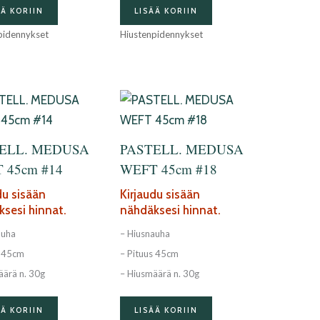
ÄÄ KORIIN
LISÄÄ KORIIN
pidennykset
Hiustenpidennykset
ELL. MEDUSA
PASTELL. MEDUSA
 45cm #14
WEFT 45cm #18
du sisään
Kirjaudu sisään
sesi hinnat.
nähdäksesi hinnat.
auha
– Hiusnauha
s 45cm
– Pituus 45cm
äärä n. 30g
– Hiusmäärä n. 30g
ÄÄ KORIIN
LISÄÄ KORIIN