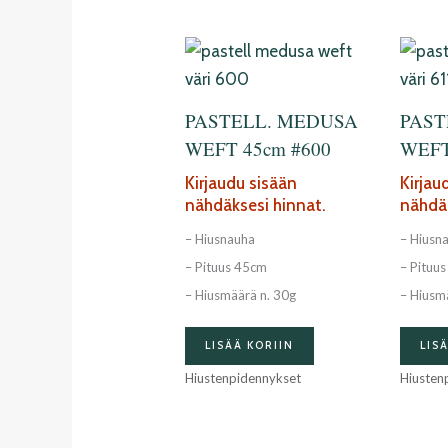
PASTELL. MEDUSA
PAST
WEFT 45cm #600
WEFT
Kirjaudu sisään
Kirjau
nähdäksesi hinnat.
nähdäk
– Hiusnauha
– Hiusn
– Pituus 45cm
– Pituu
– Hiusmäärä n. 30g
– Hiusm
LISÄÄ KORIIN
LIS
Hiustenpidennykset
Hiusten