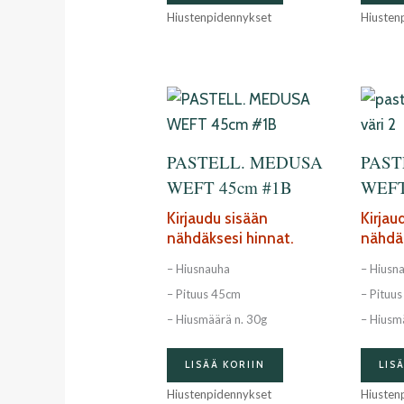
Hiustenpidennykset
Hiusten
PASTELL. MEDUSA
PAST
WEFT 45cm #1B
WEFT
Kirjaudu sisään
Kirjau
nähdäksesi hinnat.
nähdäk
– Hiusnauha
– Hiusn
– Pituus 45cm
– Pituu
– Hiusmäärä n. 30g
– Hiusm
LISÄÄ KORIIN
LIS
Hiustenpidennykset
Hiusten