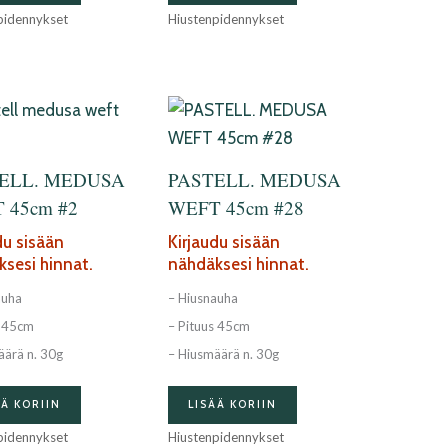
pidennykset
Hiustenpidennykset
ELL. MEDUSA
PASTELL. MEDUSA
 45cm #2
WEFT 45cm #28
du sisään
Kirjaudu sisään
sesi hinnat.
nähdäksesi hinnat.
auha
– Hiusnauha
s 45cm
– Pituus 45cm
äärä n. 30g
– Hiusmäärä n. 30g
ÄÄ KORIIN
LISÄÄ KORIIN
pidennykset
Hiustenpidennykset