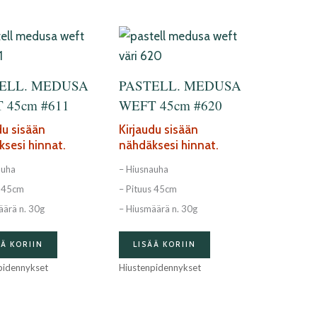
ELL. MEDUSA
PASTELL. MEDUSA
 45cm #611
WEFT 45cm #620
du sisään
Kirjaudu sisään
sesi hinnat.
nähdäksesi hinnat.
auha
– Hiusnauha
s 45cm
– Pituus 45cm
äärä n. 30g
– Hiusmäärä n. 30g
ÄÄ KORIIN
LISÄÄ KORIIN
pidennykset
Hiustenpidennykset