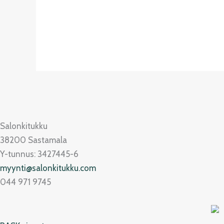
Salonkitukku
38200 Sastamala
Y-tunnus: 3427445-6
myynti@salonkitukku.com
044 971 9745