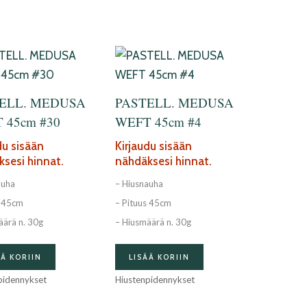
ELL. MEDUSA
PASTELL. MEDUSA
 45cm #30
WEFT 45cm #4
du sisään
Kirjaudu sisään
sesi hinnat.
nähdäksesi hinnat.
auha
– Hiusnauha
s 45cm
– Pituus 45cm
äärä n. 30g
– Hiusmäärä n. 30g
ÄÄ KORIIN
LISÄÄ KORIIN
pidennykset
Hiustenpidennykset