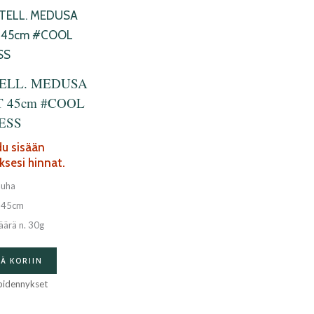
ELL. MEDUSA
 45cm #COOL
ESS
du sisään
sesi hinnat.
auha
s 45cm
äärä n. 30g
ÄÄ KORIIN
pidennykset