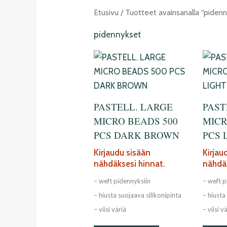
Etusivu
/ Tuotteet avainsanalla “piden
pidennykset
PASTELL. LARGE
PAST
MICRO BEADS 500
MICR
PCS DARK BROWN
PCS 
Kirjaudu sisään
Kirjau
nähdäksesi hinnat.
nähdäk
– weft pidennyksiin
– weft p
– hiusta suojaava silikonipinta
– hiusta
– viisi väriä
– viisi v