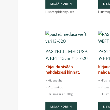
LISÄÄ KORIIN
LIS
Hiustenpidennykset
Hiusten
PASTELL. MEDUSA
PAST
WEFT 45cm #13-620
WEFT
Kirjaudu sisään
Kirjau
nähdäksesi hinnat.
nähdäk
– Hiusnauha
– Hiusn
– Pituus 45cm
– Pituu
– Hiusmäärä n. 30g
– Hiusm
LISÄÄ KORIIN
LIS