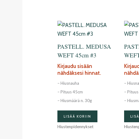
PASTELL. MEDUSA
PAST
WEFT 45cm #3
WEFT
Kirjaudu sisään
Kirjau
nähdäksesi hinnat.
nähdäk
– Hiusnauha
– Hiusn
– Pituus 45cm
– Pituu
– Hiusmäärä n. 30g
– Hiusm
LISÄÄ KORIIN
LIS
Hiustenpidennykset
Hiusten