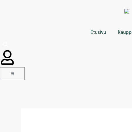
Siirry
sisältöön
Etusivu
Kaupp
Cart