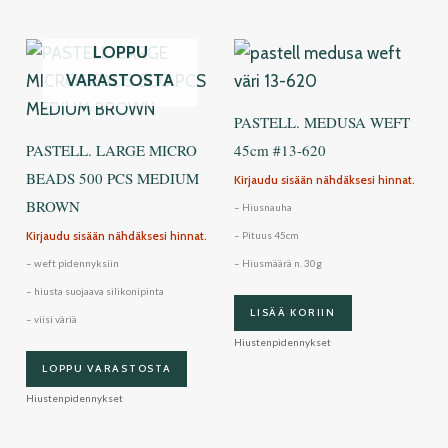
LOPPU
VARASTOSTA
PASTELL. MEDUSA WEFT
PASTELL. LARGE MICRO
45cm #13-620
BEADS 500 PCS MEDIUM
Kirjaudu sisään nähdäksesi hinnat.
BROWN
– Hiusnauha
Kirjaudu sisään nähdäksesi hinnat.
– Pituus 45cm
– weft pidennyksiin
– Hiusmäärä n. 30g
– hiusta suojaava silikonipinta
LISÄÄ KORIIN
– viisi väriä
Hiustenpidennykset
LOPPU VARASTOSTA
Hiustenpidennykset