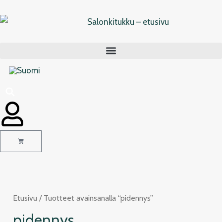
Siirry
sisältöön
Cart
Etusivu
/ Tuotteet avainsanalla “pidennys”
pidennys