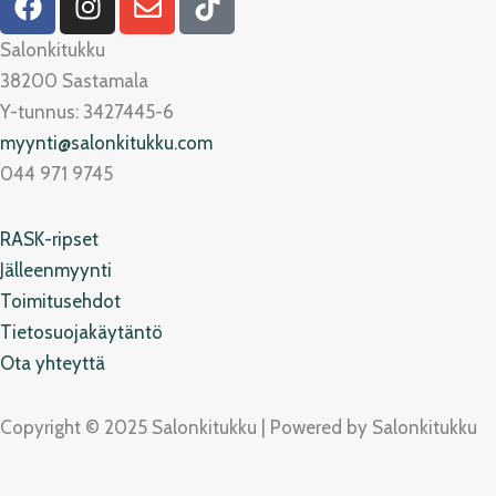
a
n
n
i
c
s
v
k
Salonkitukku
e
t
e
t
38200 Sastamala
b
a
l
o
Y-tunnus: 3427445-6
o
g
o
k
myynti@salonkitukku.com
o
r
p
044 971 9745
k
a
e
m
RASK-ripset
Jälleenmyynti
Toimitusehdot
Tietosuojakäytäntö
Ota yhteyttä
Copyright © 2025 Salonkitukku | Powered by Salonkitukku