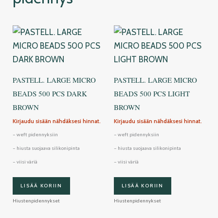
PASTELL. LARGE MICRO
PASTELL. LARGE MICRO
BEADS 500 PCS DARK
BEADS 500 PCS LIGHT
BROWN
BROWN
Kirjaudu sisään nähdäksesi hinnat.
Kirjaudu sisään nähdäksesi hinnat.
– weft pidennyksiin
– weft pidennyksiin
– hiusta suojaava silikonipinta
– hiusta suojaava silikonipinta
– viisi väriä
– viisi väriä
LISÄÄ KORIIN
LISÄÄ KORIIN
Hiustenpidennykset
Hiustenpidennykset