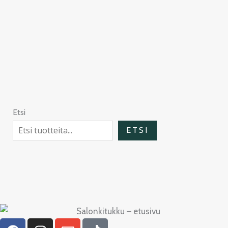
Etsi
ETSI
F
I
E
T