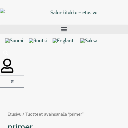
Siirry
sisältöön
Cart
Etusivu
/ Tuotteet avainsanalla “primer”
primer