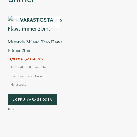
LOPPU
VARASTOSTA
Mesauda Milano Zero Flaws
Primer 20ml
31,90
€
(
25,42
€
alv. 0%)
– Sopii kaikille ihotyypeille
– Ihoa tasoittava vaikutus
– Hajusteeton
LOPPU VARASTOSTA
Kasvot