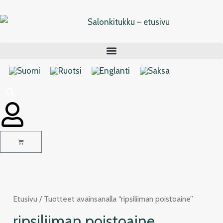
Siirry
sisältöön
Cart
Etusivu
/ Tuotteet avainsanalla “ripsiliiman poistoaine”
ripsiliiman poistoaine