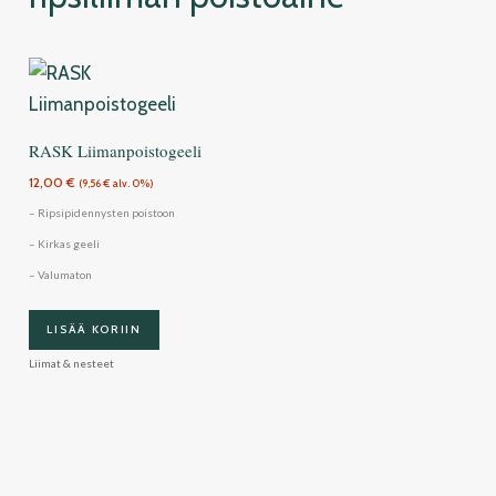
RASK Liimanpoistogeeli
12,00
€
(
9,56
€
alv. 0%)
– Ripsipidennysten poistoon
– Kirkas geeli
– Valumaton
LISÄÄ KORIIN
Liimat & nesteet