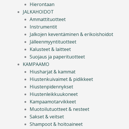
Hierontaan
JALKAHOIDOT
Ammattituotteet
Instrumentit
Jalkojen keventäminen & erikoishoidot
Jälleenmyyntituotteet
Kalusteet & laitteet
Suojaus ja paperituotteet
KAMPAAMO
Hiusharjat & kammat
Hiustenkuivaimet & pidikkeet
Hiustenpidennykset
Hiustenleikkuukoneet
Kampaamotarvikkeet
Muotoilutuotteet & nesteet
Sakset & veitset
Shampoot & hoitoaineet