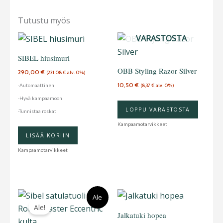
Tutustu myös
LOPPU
VARASTOSTA
SIBEL hiusimuri
OBB Styling Razor Silver
290,00
€
(
231,08
€
alv. 0%)
10,50
€
-Automaattinen
(
8,37
€
alv. 0%)
-Hyvä kampaamoon
LOPPU VARASTOSTA
-Tunnistaa roskat
Kampaamotarvikkeet
LISÄÄ KORIIN
Kampaamotarvikkeet
Alkuperäinen
Nykyinen
Ale
hinta
hinta
Ale!
oli:
on:
Jalkatuki hopea
315,00 €.
270,00 €.