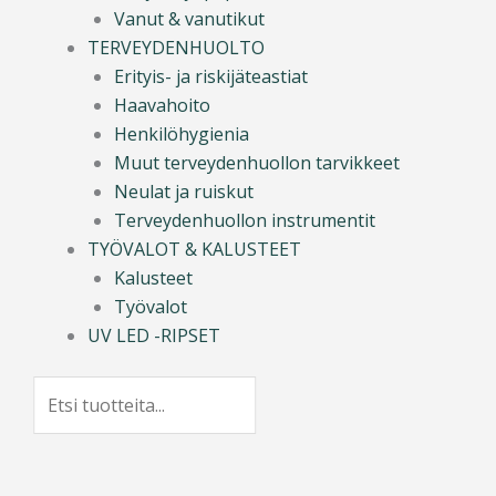
Vanut & vanutikut
TERVEYDENHUOLTO
Erityis- ja riskijäteastiat
Haavahoito
Henkilöhygienia
Muut terveydenhuollon tarvikkeet
Neulat ja ruiskut
Terveydenhuollon instrumentit
TYÖVALOT & KALUSTEET
Kalusteet
Työvalot
UV LED -RIPSET
Search