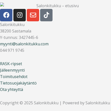
F
I
E
T
a
n
n
i
c
s
v
k
Salonkitukku
e
t
e
t
38200 Sastamala
b
a
l
o
Y-tunnus: 3427445-6
o
g
o
k
myynti@salonkitukku.com
o
r
p
044 971 9745
k
a
e
m
RASK-ripset
Jälleenmyynti
Toimitusehdot
Tietosuojakäytäntö
Ota yhteyttä
Copyright © 2025 Salonkitukku | Powered by Salonkitukku