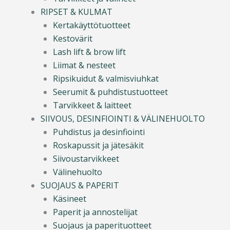
RIPSET & KULMAT
Kertakäyttötuotteet
Kestovärit
Lash lift & brow lift
Liimat & nesteet
Ripsikuidut & valmisviuhkat
Seerumit & puhdistustuotteet
Tarvikkeet & laitteet
SIIVOUS, DESINFIOINTI & VÄLINEHUOLTO
Puhdistus ja desinfiointi
Roskapussit ja jätesäkit
Siivoustarvikkeet
Välinehuolto
SUOJAUS & PAPERIT
Käsineet
Paperit ja annostelijat
Suojaus ja paperituotteet