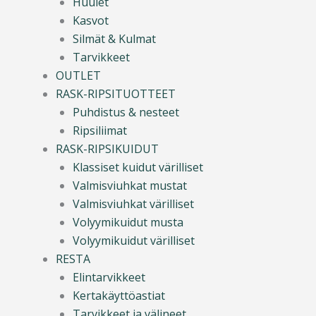
Huulet
Kasvot
Silmät & Kulmat
Tarvikkeet
OUTLET
RASK-RIPSITUOTTEET
Puhdistus & nesteet
Ripsiliimat
RASK-RIPSIKUIDUT
Klassiset kuidut värilliset
Valmisviuhkat mustat
Valmisviuhkat värilliset
Volyymikuidut musta
Volyymikuidut värilliset
RESTA
Elintarvikkeet
Kertakäyttöastiat
Tarvikkeet ja välineet