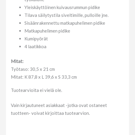
Yleiskäyttöinen kuivausrummun pidike
Tilava säilytystila siveltimille, pulloille jne.
Sisäänrakennettu matkapuhelimen pidike
Matkapuhelimen pidike
Kumipyörät
4 laatikkoa
Mitat:
Työtaso: 30,5 x 21 cm
Mitat: K 87,8 x L 39,6 x S 33,3 cm
Tuotearvioita ei vielä ole.
Vain kirjautuneet asiakkaat -jotka ovat ostaneet
tuotteen- voivat kirjoittaa tuotearvion.