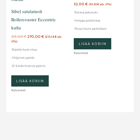
52,00
€
(
41,43
€
alv. 0%)
Sibel satulatuoli
-Tukeva jalkatuki
Rollercoaster Eccentric
-Helppo puhdistaa
kulta
-Pysyy hyvin paikallaan
315,00
€
270,00
€
(
215,14
€
alv.
0%)
LISÄÄ KORIIN
-Todella hyvä istua
Kalusteet
-Hiljaiset pyörät
-Ei kerää hiuksia pyöriin
LISÄÄ KORIIN
Kalusteet