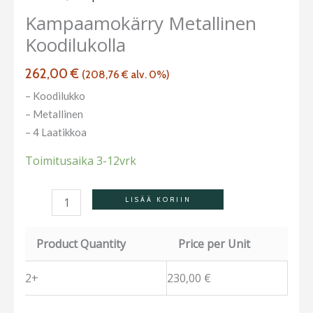
määrä
Kampaamokärry Metallinen
Koodilukolla
262,00
€
(
208,76
€
alv. 0%)
– Koodilukko
– Metallinen
– 4 Laatikkoa
Toimitusaika 3-12vrk
LISÄÄ KORIIN
Product Quantity
Price per Unit
2+
230,00
€