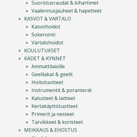
Suoristusraudat & kihartimet
Vaalennusjauheet & hapetteet
KASVOT & VARTALO
Kasvohoidot
Sokerointi
Vartalohoidot
KOULUTUKSET
KÄDET & KYNNET
Ammattilaisille
Geelilakat & geelit
Hoitotuotteet
Instrumentit & poranterät
Kalusteet & laitteet
Kertakäyttötuotteet
Primerit ja nesteet
Tarvikkeet & koristeet
MEIKKAUS & EHOSTUS