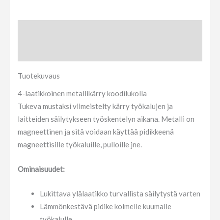
Tuotekuvaus
Arviot (0)
Tuotekuvaus
4-laatikkoinen metallikärry koodilukolla
Tukeva mustaksi viimeistelty kärry työkalujen ja
laitteiden säilytykseen työskentelyn aikana. Metalli on
magneettinen ja sitä voidaan käyttää pidikkeenä
magneettisille työkaluille, pulloille jne.
Ominaisuudet:
Lukittava ylälaatikko turvallista säilytystä varten
Lämmönkestävä pidike kolmelle kuumalle
työkalulle