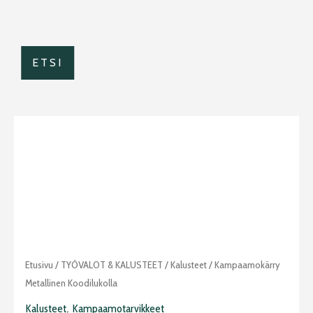
ETSI
Kampaamokärry
Etusivu
/
TYÖVALOT & KALUSTEET
/
Kalusteet
/ Kampaamokärry
metallinen
Metallinen Koodilukolla
koodilukolla
,
Kalusteet
Kampaamotarvikkeet