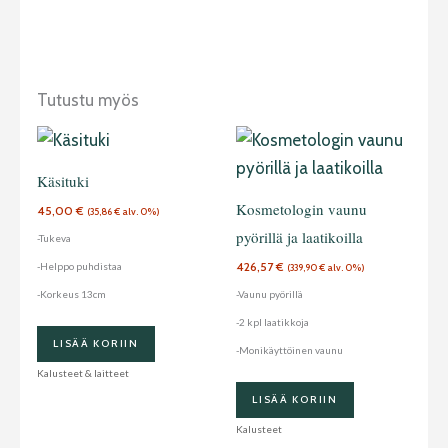
Tutustu myös
Käsituki
Kosmetologin vaunu
45,00
€
(
35,86
€
alv. 0%)
pyörillä ja laatikoilla
-Tukeva
426,57
€
-Helppo puhdistaa
(
339,90
€
alv. 0%)
-Korkeus 13cm
-Vaunu pyörillä
-2 kpl laatikkoja
LISÄÄ KORIIN
-Monikäyttöinen vaunu
Kalusteet & laitteet
LISÄÄ KORIIN
Kalusteet