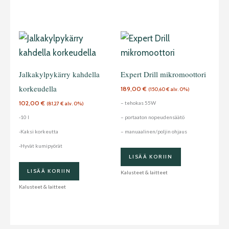
Jalkakylpykärry kahdella
Expert Drill mikromoottori
korkeudella
189,00
€
(
150,60
€
alv. 0%)
102,00
€
– tehokas 55W
(
81,27
€
alv. 0%)
-10 l
– portaaton nopeudensäätö
-Kaksi korkeutta
– manuaalinen/poljin ohjaus
-Hyvät kumipyörät
LISÄÄ KORIIN
LISÄÄ KORIIN
Kalusteet & laitteet
Kalusteet & laitteet