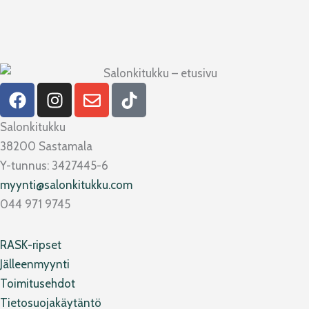
F
I
E
T
a
n
n
i
c
s
v
k
Salonkitukku
e
t
e
t
38200 Sastamala
b
a
l
o
Y-tunnus: 3427445-6
o
g
o
k
myynti@salonkitukku.com
o
r
p
044 971 9745
k
a
e
m
RASK-ripset
Jälleenmyynti
Toimitusehdot
Tietosuojakäytäntö