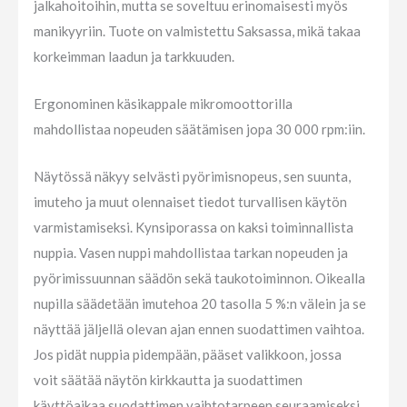
jalkahoitoihin, mutta se soveltuu erinomaisesti myös
manikyyriin. Tuote on valmistettu Saksassa, mikä takaa
korkeimman laadun ja tarkkuuden.
Ergonominen käsikappale mikromoottorilla
mahdollistaa nopeuden säätämisen jopa 30 000 rpm:iin.
Näytössä näkyy selvästi pyörimisnopeus, sen suunta,
imuteho ja muut olennaiset tiedot turvallisen käytön
varmistamiseksi. Kynsiporassa on kaksi toiminnallista
nuppia. Vasen nuppi mahdollistaa tarkan nopeuden ja
pyörimissuunnan säädön sekä taukotoiminnon. Oikealla
nupilla säädetään imutehoa 20 tasolla 5 %:n välein ja se
näyttää jäljellä olevan ajan ennen suodattimen vaihtoa.
Jos pidät nuppia pidempään, pääset valikkoon, jossa
voit säätää näytön kirkkautta ja suodattimen
käyttöaikaa suodattimen vaihtotarpeen seuraamiseksi.