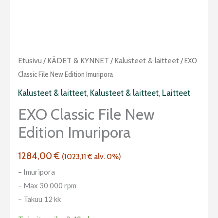
EXO
Etusivu
/
KÄDET & KYNNET
/
Kalusteet & laitteet
/ EXO
Classic
Classic File New Edition Imuripora
File
Kalusteet & laitteet
,
Kalusteet & laitteet
,
Laitteet
New
EXO Classic File New
Edition
Edition Imuripora
imuripora
määrä
1284,00
€
(
1023,11
€
alv. 0%)
– Imuripora
– Max 30 000 rpm
– Takuu 12 kk