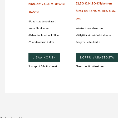
22,50 €.
14,90
€
Nykyinen
hinta on: 24,60 €.
(
19,60
€
hinta on: 14,90 €.
(
11,87
€
alv.
alv. 0%)
0%)
-Puhdistaa tehokkaasti
metallihiukkaset
-Kosteuttava shampoo
-Palauttaa hiusten kiillon
-Säilyttää hiusvärin kirkkaana
-Ylläpitää värin kiiltoa
-Värjätyille hiuksille
LISÄÄ KORIIN
LOPPU VARASTOSTA
Shampoot & hoitoaineet
Shampoot & hoitoaineet