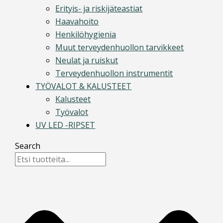
Erityis- ja riskijäteastiat
Haavahoito
Henkilöhygienia
Muut terveydenhuollon tarvikkeet
Neulat ja ruiskut
Terveydenhuollon instrumentit
TYÖVALOT & KALUSTEET
Kalusteet
Työvalot
UV LED -RIPSET
Search