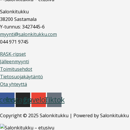
Salonkitukku
38200 Sastamala
Y-tunnus: 3427445-6
myynti@salonkitukku.com
044 971 9745
RASK-ripset
Jälleenmyynti
Toimitusehdot
Tietosuojakäytäntö
Ota yhteyttä
cebook
Instagram
Envelope
Tiktok
Copyright © 2025 Salonkitukku | Powered by Salonkitukku