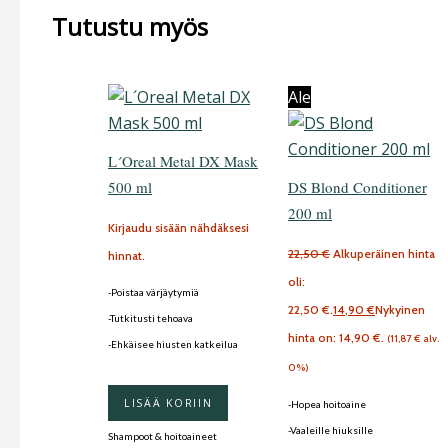
Tutustu myös
Ale
L´Oreal Metal DX Mask
500 ml
DS Blond Conditioner
200 ml
Kirjaudu sisään nähdäksesi
22,50
€
Alkuperäinen hinta
hinnat.
oli:
-Poistaa värjäytymiä
22,50 €.
14,90
€
Nykyinen
-Tutkitusti tehoava
hinta on: 14,90 €.
(
11,87
€
alv.
-Ehkäisee hiusten katkeilua
0%)
LISÄÄ KORIIN
-Hopea hoitoaine
-Vaaleille hiuksille
Shampoot & hoitoaineet