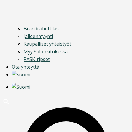
Brändilähettiläs
Jälleenmyynti
Kaupalliset yhteistyöt
Myy Salonkitukussa
RASK-ripset
Ota yhteyttä