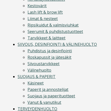
Kestovärit
Lash lift & brow lift
Liimat & nesteet
Ripsikuidut & valmisviuhkat
Seerumit & puhdistustuotteet
Tarvikkeet & laitteet
SIIVOUS, DESINFIOINTI & VÄLINEHUOLTO
Puhdistus ja desinfiointi
Roskapussit ja jätesäkit
Siivoustarvikkeet
Välinehuolto
SUOJAUS & PAPERIT
Käsineet
Paperit ja annostelijat
Suojaus ja paperituotteet
Vanut & vanutikut
TERVEYDENHUOLTO