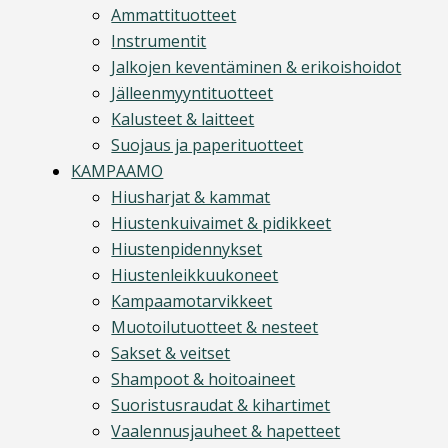
Ammattituotteet
Instrumentit
Jalkojen keventäminen & erikoishoidot
Jälleenmyyntituotteet
Kalusteet & laitteet
Suojaus ja paperituotteet
KAMPAAMO
Hiusharjat & kammat
Hiustenkuivaimet & pidikkeet
Hiustenpidennykset
Hiustenleikkuukoneet
Kampaamotarvikkeet
Muotoilutuotteet & nesteet
Sakset & veitset
Shampoot & hoitoaineet
Suoristusraudat & kihartimet
Vaalennusjauheet & hapetteet