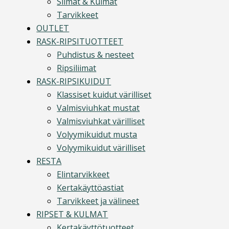
Silmät & Kulmat
Tarvikkeet
OUTLET
RASK-RIPSITUOTTEET
Puhdistus & nesteet
Ripsiliimat
RASK-RIPSIKUIDUT
Klassiset kuidut värilliset
Valmisviuhkat mustat
Valmisviuhkat värilliset
Volyymikuidut musta
Volyymikuidut värilliset
RESTA
Elintarvikkeet
Kertakäyttöastiat
Tarvikkeet ja välineet
RIPSET & KULMAT
Kertakäyttötuotteet