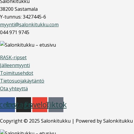
Salonkitukku
38200 Sastamala
Y-tunnus: 3427445-6
myynti@salonkitukku.com
044 971 9745
RASK-ripset
Jälleenmyynti
Toimitusehdot
Tietosuojakäytäntö
Ota yhteyttä
cebook
Instagram
Envelope
Tiktok
Copyright © 2025 Salonkitukku | Powered by Salonkitukku