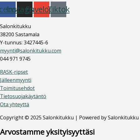
cebook
Instagram
Envelope
Tiktok
Salonkitukku
38200 Sastamala
Y-tunnus: 3427445-6
myynti@salonkitukku.com
044 971 9745
RASK-ripset
Jälleenmyynti
Toimitusehdot
Tietosuojakäytäntö
Ota yhteyttä
Copyright © 2025 Salonkitukku | Powered by Salonkitukku
Arvostamme yksityisyyttäsi