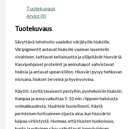
Tuotekuvaus
Arviot (0)
Tuotekuvaus
Sävyttävä tehohoito vaaleiksi värjätyille hiuksille.
Väripigmentit antavat hiuksille vaalean laventelin
vivahteen, taittavat keltaisuutta ja ylläpitävät hiusväriä.
Kasvipohjaiset proteiinit ja aminohapot vahvistavat
hiuksia ja antavat upean kiillon. Hiusväri pysyy hehkuvan
eloisana, hiukset terveinä ja hyvinvoivina.
Käyttö: Levitä tasaisesti pestyihin, pyyhekuiviin hiuksiin.
Kampaa ja anna vaikuttaa 5-10 min. riippuen halutusta
voimakkuudesta. Huuhtele huolellisesti. Käytä
perinteisen hoitoaineen sijasta aina, kun hiusvärisi
kaipaa virkistystä. Huomaa, että hiusten huokoisuus,
kunto ja nykyinen sävy vaikuttavat lopputuloksen