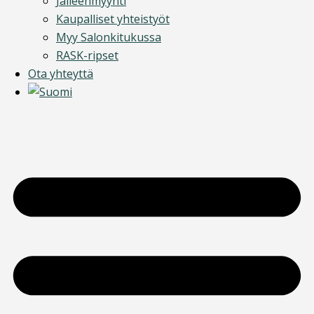
Jälleenmyynti
Kaupalliset yhteistyöt
Myy Salonkitukussa
RASK-ripset
Ota yhteyttä