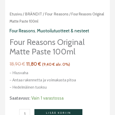
Alkuperäinen
Nykyinen
Four
Etusivu
/
BRÄNDIT
/
Four Reasons
/ Four Reasons Original
hinta
hinta
Reasons
Matte Paste 100ml
oli:
on:
Original
Four Reasons
,
Muotoilutuotteet & nesteet
18,90 €.
11,80 €.
Matte
Four Reasons Original
Paste
Matte Paste 100ml
100ml
määrä
18,90
€
11,80
€
(
9,40
€
alv. 0%)
– Hiusvaha
– Antaa rakennetta ja voimakasta pitoa
– Hedelmäinen tuoksu
Saatavuus:
Vain 1 varastossa
LISÄÄ KORIIN