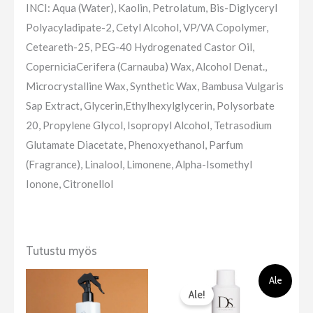
INCI: Aqua (Water), Kaolin, Petrolatum, Bis-Diglyceryl
Polyacyladipate-2, Cetyl Alcohol, VP/VA Copolymer,
Ceteareth-25, PEG-40 Hydrogenated Castor Oil,
CoperniciaCerifera (Carnauba) Wax, Alcohol Denat.,
Microcrystalline Wax, Synthetic Wax, Bambusa Vulgaris
Sap Extract, Glycerin,Ethylhexylglycerin, Polysorbate
20, Propylene Glycol, Isopropyl Alcohol, Tetrasodium
Glutamate Diacetate, Phenoxyethanol, Parfum
(Fragrance), Linalool, Limonene, Alpha-Isomethyl
Ionone, Citronellol
Tutustu myös
Alkuperäinen
Nykyinen
Ale
hinta
hinta
Ale!
oli:
on:
23,50 €.
14,90 €.