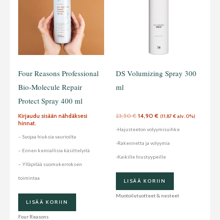
Four Reasons Professional
DS Volumizing Spray 300
Bio-Molecule Repair
ml
Protect Spray 400 ml
Kirjaudu sisään nähdäksesi
23,50
€
14,90
€
(
11,87
€
alv. 0%)
hinnat.
-Hajusteeton volyymisuihke
– Suojaa hiuksia vaurioilta
-Rakennetta ja volyymia
– Ennen kemiallisia käsittelyitä
-Kaikille hiustyypeille
– Ylläpitää suomukerroksen
toimintaa
LISÄÄ KORIIN
Muotoilutuotteet & nesteet
LISÄÄ KORIIN
Four Reasons