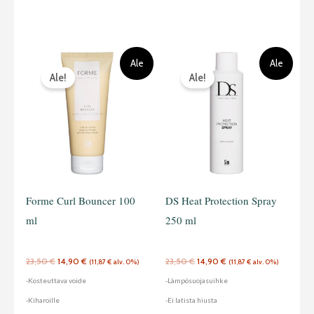
Alkuperäinen
Nykyinen
Alkuperäinen
Nykyinen
Ale
Ale
hinta
hinta
hinta
hinta
Ale!
Ale!
oli:
on:
oli:
on:
23,50 €.
14,90 €.
23,50 €.
14,90 €.
Forme Curl Bouncer 100
DS Heat Protection Spray
ml
250 ml
23,50
€
14,90
€
23,50
€
14,90
€
(
11,87
€
alv. 0%)
(
11,87
€
alv. 0%)
-Kosteuttava voide
-Lämpösuojasuihke
-Kiharoille
-Ei latista hiusta