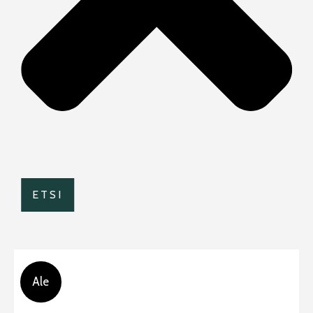
ETSI
Ale