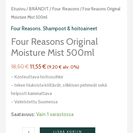
Alkuperäinen
Nykyinen
Four
Etusivu
/
BRÄNDIT
/
Four Reasons
/ Four Reasons Original
hinta
hinta
Reasons
Moisture Mist 500ml
oli:
on:
Original
Four Reasons
,
Shampoot & hoitoaineet
18,50 €.
11,55 €.
Moisture
Four Reasons Original
Mist
Moisture Mist 500ml
500ml
määrä
18,50
€
11,55
€
(
9,20
€
alv. 0%)
– Kosteuttava hoitosuihke
– tekee hiuksista kiiltävät, silkkisen pehmeät sekä
helposti kammattava
– Valmistettu Suomessa
Saatavuus:
Vain 1 varastossa
LISÄÄ KORIIN