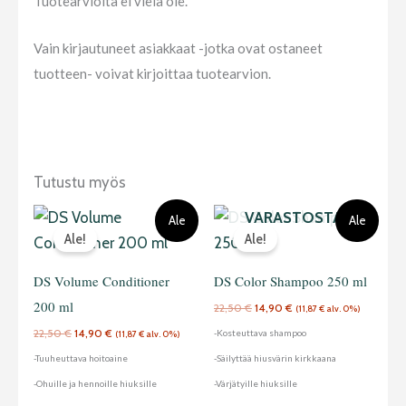
Tuotearvioita ei vielä ole.
Vain kirjautuneet asiakkaat -jotka ovat ostaneet
tuotteen- voivat kirjoittaa tuotearvion.
Tutustu myös
LOPPU
Alkuperäinen
Nykyinen
Alkuperäinen
Nykyinen
VARASTOSTA
Ale
Ale
hinta
hinta
hinta
hinta
Ale!
Ale!
oli:
on:
oli:
on:
22,50 €.
14,90 €.
22,50 €.
14,90 €.
DS Volume Conditioner
DS Color Shampoo 250 ml
200 ml
22,50
€
14,90
€
(
11,87
€
alv. 0%)
22,50
€
14,90
€
-Kosteuttava shampoo
(
11,87
€
alv. 0%)
-Tuuheuttava hoitoaine
-Säilyttää hiusvärin kirkkaana
-Ohuille ja hennoille hiuksille
-Värjätyille hiuksille