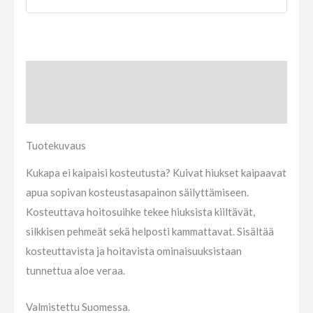
Tuotekuvaus
Arviot (0)
Tuotekuvaus
Kukapa ei kaipaisi kosteutusta? Kuivat hiukset kaipaavat
apua sopivan kosteustasapainon säilyttämiseen.
Kosteuttava hoitosuihke tekee hiuksista kiiltävät,
silkkisen pehmeät sekä helposti kammattavat. Sisältää
kosteuttavista ja hoitavista ominaisuuksistaan
tunnettua aloe veraa.
Valmistettu Suomessa.