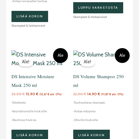
-Antaa runsauden tuntua
LOPPU VARASTOSTA
LISÄÄ KORIIN
Shampoot & hoitoaineet
Shampoot & hoitoaineet
Alkuperäinen
Nykyinen
Alkuperäinen
Nykyinen
Ale
Ale
hinta
hinta
hinta
hinta
Ale!
Ale!
oli:
on:
oli:
on:
25,50 €.
15,90 €.
22,50 €.
14,90 €.
DS Intensive Moisture
DS Volume Shampoo 250
Mask 250 ml
ml
25,50
€
15,90
€
22,50
€
14,90
€
(
12,67
€
alv. 0%)
(
11,87
€
alv. 0%)
-Tehohoito
-Tuuheuttava shampoo
-Vaurioituneille hiuksille
-Antaa volyymia
-Ravitsee hiuksia
-Ohuille hiuksille
LISÄÄ KORIIN
LISÄÄ KORIIN