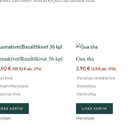
aneet tuotteen- voivat kirjoittaa tuotearvion.
makivet/Basalttikivet 36 kpl
Gua sha
,50
€
3,90
€
(
119,92
€
alv. 0%)
(
3,11
€
alv. 0%)
pl kiviä
-Parantaa verenkiertoa
makivihierontaan
-Rauhoittaa
okoisia kiviä
-Rentouttaa
ISÄÄ KORIIN
LISÄÄ KORIIN
ontaan
Hierontaan