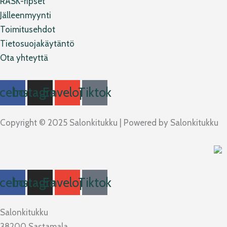
RASK-ripset
Jälleenmyynti
Toimitusehdot
Tietosuojakäytäntö
Ota yhteyttä
cebook
Instagram
Envelope
Tiktok
Copyright © 2025 Salonkitukku | Powered by Salonkitukku
cebook
Instagram
Envelope
Tiktok
Salonkitukku
38200 Sastamala