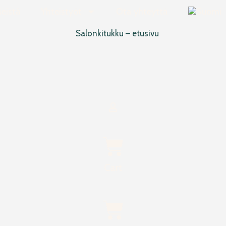
eistä
Yhteistyöt
Ota yhteyttä
Cart