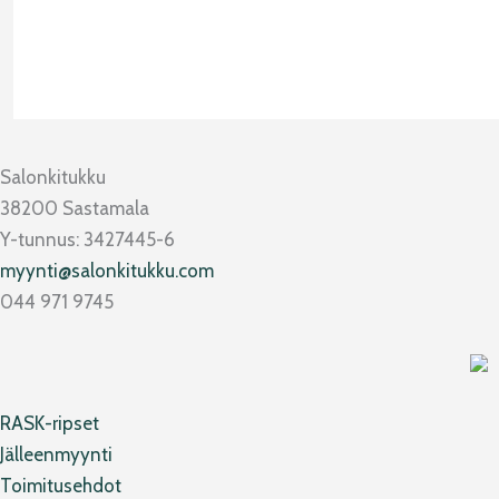
Salonkitukku
38200 Sastamala
Y-tunnus: 3427445-6
myynti@salonkitukku.com
044 971 9745
RASK-ripset
Jälleenmyynti
Toimitusehdot