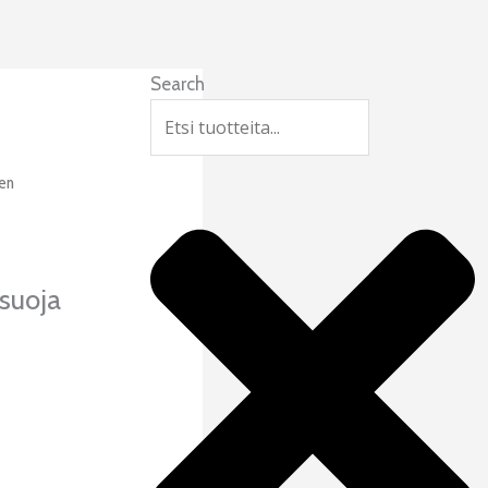
Search
nen
suoja