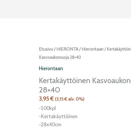
Cart
Kertakäyttöinen
Etusivu
/
HIERONTA
/
Hierontaan
/ Kertakäyttöi
kasvoaukonsuoja
Kasvoaukonsuoja 28×40
28x40
Hierontaan
määrä
Kertakäyttöinen Kasvoaukon
28×40
3,95
€
(
3,15
€
alv. 0%)
-100kpl
-Kertakäyttöinen
-28x40cm