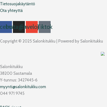
Tietosuojakäytäntö
Ota yhteyttä
cebook
Instagram
Envelope
Tiktok
Copyright © 2025 Salonkitukku | Powered by Salonkitukku
Salonkitukku
38200 Sastamala
Y-tunnus: 3427445-6
myynti@salonkitukku.com
044 971 9745