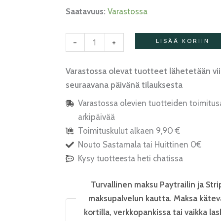
Saatavuus:
Varastossa
-
+
LISÄÄ KORIIN
Varastossa olevat tuotteet lähetetään vi
seuraavana päivänä tilauksesta
Varastossa olevien tuotteiden toimitus
arkipäivää
Toimituskulut alkaen 9,90 €
Nouto Sastamala tai Huittinen 0€
Kysy tuotteesta heti chatissa
Turvallinen maksu Paytrailin ja Stri
maksupalvelun kautta. Maksa kätev
kortilla, verkkopankissa tai vaikka las