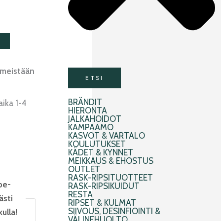
imeistään
ETSI
BRÄNDIT
aika 1-4
HIERONTA
JALKAHOIDOT
KAMPAAMO
KASVOT & VARTALO
KOULUTUKSET
KÄDET & KYNNET
MEIKKAUS & EHOSTUS
OUTLET
RASK-RIPSITUOTTEET
pe-
RASK-RIPSIKUIDUT
RESTA
ästi
RIPSET & KULMAT
SIIVOUS, DESINFIOINTI &
kulla!
VÄLINEHUOLTO