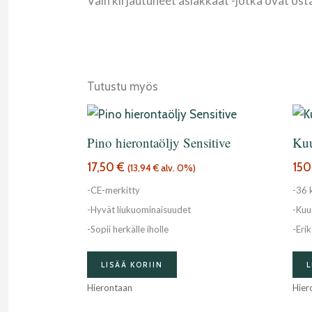
Vain kirjautuneet asiakkaat -jotka ovat ost
Tutustu myös
Pino hierontaöljy Sensitive
Kuu
17,50
€
150
(
13,94
€
alv. 0%)
-CE-merkitty
-36 k
-Hyvät liukuominaisuudet
-Kuu
-Sopii herkälle iholle
-Erik
LISÄÄ KORIIN
L
Hierontaan
Hier