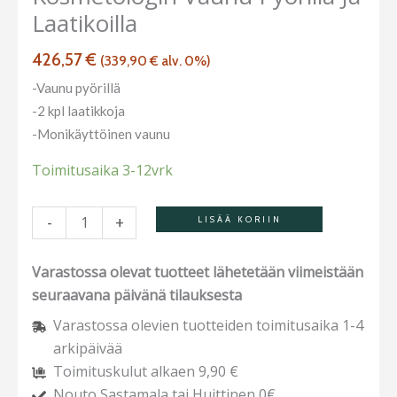
Laatikoilla
määrä
426,57
€
(
339,90
€
alv. 0%)
-Vaunu pyörillä
-2 kpl laatikkoja
-Monikäyttöinen vaunu
Toimitusaika 3-12vrk
-
+
LISÄÄ KORIIN
Varastossa olevat tuotteet lähetetään viimeistään
seuraavana päivänä tilauksesta
Varastossa olevien tuotteiden toimitusaika 1-4
arkipäivää
Toimituskulut alkaen 9,90 €
Nouto Sastamala tai Huittinen 0€