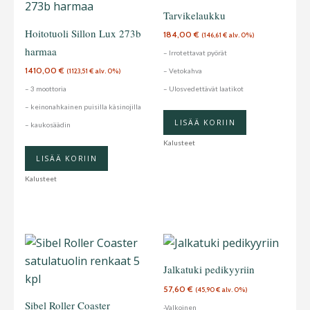
Tarvikelaukku
Hoitotuoli Sillon Lux 273b
184,00
€
(
146,61
€
alv. 0%)
harmaa
– Irrotettavat pyörät
1410,00
€
– Vetokahva
(
1123,51
€
alv. 0%)
– 3 moottoria
– Ulosvedettävät laatikot
– keinonahkainen puisilla käsinojilla
LISÄÄ KORIIN
– kaukosäädin
Kalusteet
LISÄÄ KORIIN
Kalusteet
Jalkatuki pedikyyriin
57,60
€
(
45,90
€
alv. 0%)
Sibel Roller Coaster
-Valkoinen