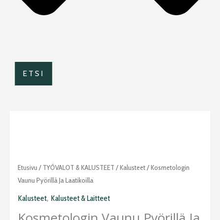
ETSI
Kosmetologin
Etusivu
/
TYÖVALOT & KALUSTEET
/
Kalusteet
/ Kosmetologin
vaunu
Vaunu Pyörillä Ja Laatikoilla
pyörillä
,
Kalusteet
Kalusteet & Laitteet
ja
Kosmetologin Vaunu Pyörillä Ja
laatikoilla