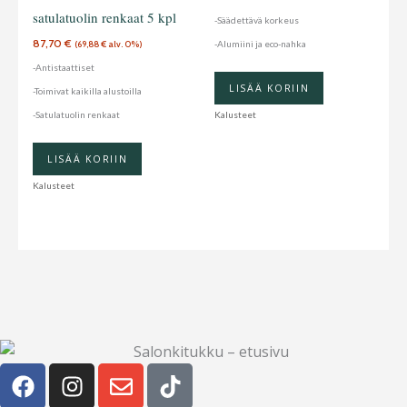
satulatuolin renkaat 5 kpl
-Säädettävä korkeus
87,70
€
-Alumiini ja eco-nahka
(
69,88
€
alv. 0%)
-Antistaattiset
LISÄÄ KORIIN
-Toimivat kaikilla alustoilla
-Satulatuolin renkaat
Kalusteet
LISÄÄ KORIIN
Kalusteet
F
I
E
T
a
n
n
i