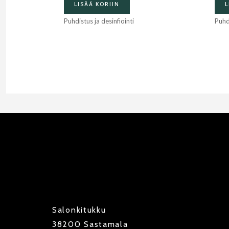
LISÄÄ KORIIN
L
Puhdistus ja desinfiointi
Puhdi
Salonkitukku
38200 Sastamala