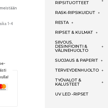
RIPSITUOTTEET
imeistään
RASK-RIPSIKUIDUT
RESTA
aika 1-4
RIPSET & KULMAT
SIIVOUS,
DESINFIOINTI &
VÄLINEHUOLTO
SUOJAUS & PAPERIT
pe-
TERVEYDENHUOLTO
ästi
kulla!
TYÖVALOT &
KALUSTEET
UV LED -RIPSET