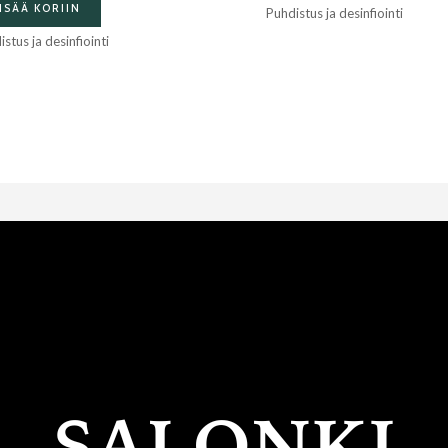
ISÄÄ KORIIN
Puhdistus ja desinfiointi
stus ja desinfiointi