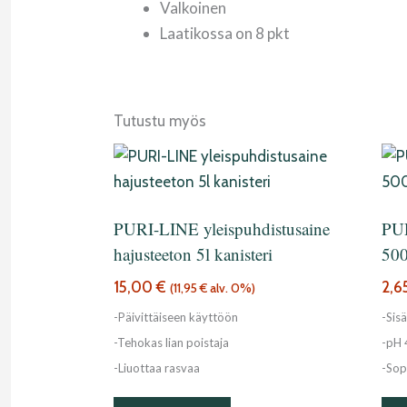
Valkoinen
Laatikossa on 8 pkt
Tutustu myös
PURI-LINE yleispuhdistusaine
PUR
hajusteeton 5l kanisteri
500
15,00
€
2,6
(
11,95
€
alv. 0%)
-Päivittäiseen käyttöön
-Sisä
-Tehokas lian poistaja
-pH 
-Liuottaa rasvaa
-Sop