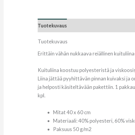
Tuotekuvaus
Tuotekuvaus
Erittäin vähän nukkaava reiällinen kuituliin
Kuituliina koostuu polyesteristä ja viskoo
Liina jättää pyyhittävän pinnan kuivaksi ja
ja helposti käsiteltävään pakettiin. 1 pakkaus
kpl.
Mitat 40 x 60 cm
Materiaali: 40% polyesteri, 60% vis
Paksuus 50 g/m2