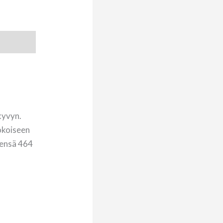
kyvyn.
kokoiseen
teensä 464