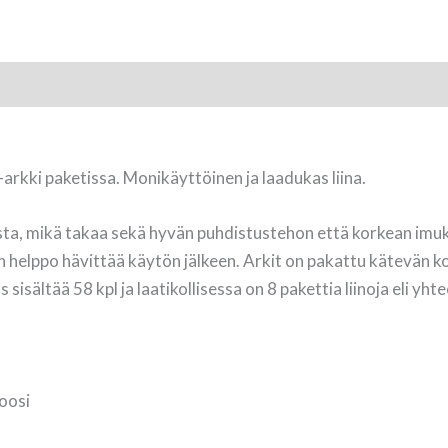
a-arkki paketissa. Monikäyttöinen ja laadukas liina.
sista, mikä takaa sekä hyvän puhdistustehon että korkean imu
 on helppo hävittää käytön jälkeen. Arkit on pakattu kätevän 
 sisältää 58 kpl ja laatikollisessa on 8 pakettia liinoja eli yh
koosi