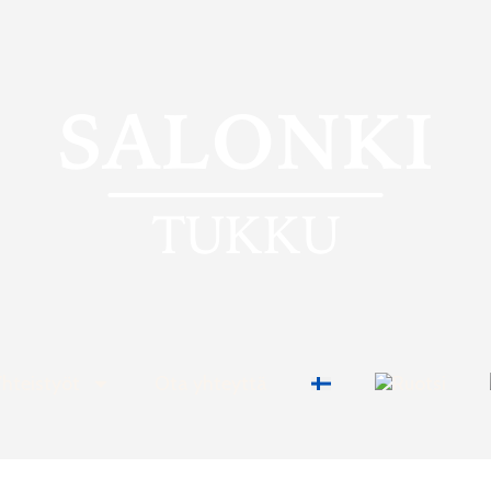
Yhteistyöt
Ota yhteyttä