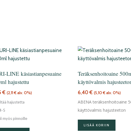
I-LINE käsiastianpesuaine
Teräksenhoitoaine 500
ml hajustettu
käyttövalmis hajusteeto
5
€
6,40
€
(
2,11
€
alv. 0%)
(
5,10
€
alv. 0%)
ABENA teräksenhoitoaine 
ltää hajustetta
käyttövalmis hajusteeton
4-5
ii myös pinnoille
LISÄÄ KORIIN