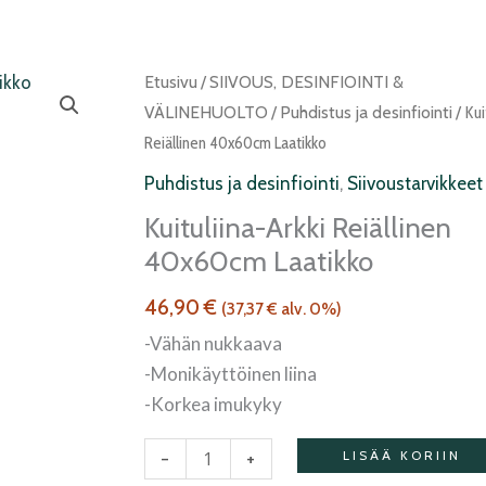
Kuituliina-
Etusivu
/
SIIVOUS, DESINFIOINTI &
arkki
VÄLINEHUOLTO
/
Puhdistus ja desinfiointi
/ Kui
reiällinen
Reiällinen 40x60cm Laatikko
40x60cm
Puhdistus ja desinfiointi
,
Siivoustarvikkeet
Laatikko
Kuituliina-Arkki Reiällinen
määrä
40x60cm Laatikko
46,90
€
(
37,37
€
alv. 0%)
-Vähän nukkaava
-Monikäyttöinen liina
-Korkea imukyky
-
+
LISÄÄ KORIIN