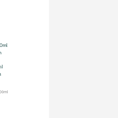
ml
n
500ml