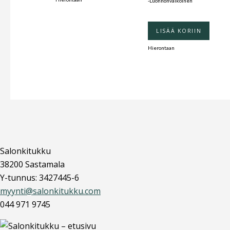
-Luonnonvalkoinen
LISÄÄ KORIIN
Hierontaan
Salonkitukku
38200 Sastamala
Y-tunnus: 3427445-6
myynti@salonkitukku.com
044 971 9745