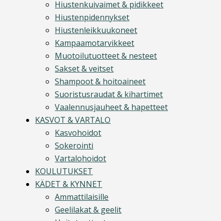
Hiustenkuivaimet & pidikkeet
Hiustenpidennykset
Hiustenleikkuukoneet
Kampaamotarvikkeet
Muotoilutuotteet & nesteet
Sakset & veitset
Shampoot & hoitoaineet
Suoristusraudat & kihartimet
Vaalennusjauheet & hapetteet
KASVOT & VARTALO
Kasvohoidot
Sokerointi
Vartalohoidot
KOULUTUKSET
KÄDET & KYNNET
Ammattilaisille
Geelilakat & geelit