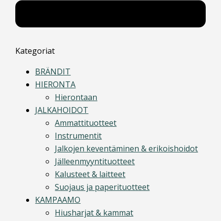
Kategoriat
BRÄNDIT
HIERONTA
Hierontaan
JALKAHOIDOT
Ammattituotteet
Instrumentit
Jalkojen keventäminen & erikoishoidot
Jälleenmyyntituotteet
Kalusteet & laitteet
Suojaus ja paperituotteet
KAMPAAMO
Hiusharjat & kammat