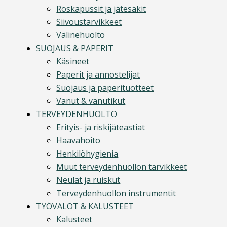
Roskapussit ja jätesäkit
Siivoustarvikkeet
Välinehuolto
SUOJAUS & PAPERIT
Käsineet
Paperit ja annostelijat
Suojaus ja paperituotteet
Vanut & vanutikut
TERVEYDENHUOLTO
Erityis- ja riskijäteastiat
Haavahoito
Henkilöhygienia
Muut terveydenhuollon tarvikkeet
Neulat ja ruiskut
Terveydenhuollon instrumentit
TYÖVALOT & KALUSTEET
Kalusteet