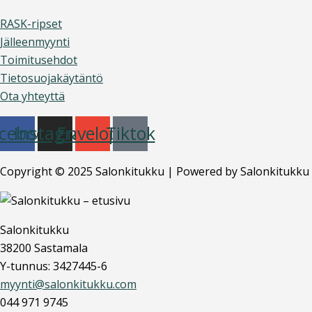
RASK-ripset
Jälleenmyynti
Toimitusehdot
Tietosuojakäytäntö
Ota yhteyttä
cebook
Instagram
Envelope
Tiktok
Copyright © 2025 Salonkitukku | Powered by Salonkitukku
Salonkitukku
38200 Sastamala
Y-tunnus: 3427445-6
myynti@salonkitukku.com
044 971 9745