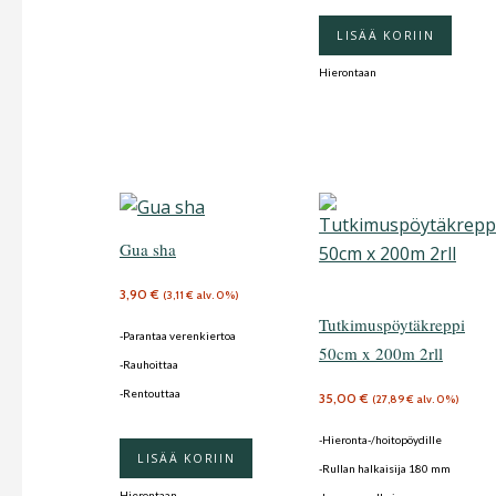
LISÄÄ KORIIN
Hierontaan
Gua sha
3,90
€
(
3,11
€
alv. 0%)
Tutkimuspöytäkreppi
-Parantaa verenkiertoa
50cm x 200m 2rll
-Rauhoittaa
-Rentouttaa
35,00
€
(
27,89
€
alv. 0%)
-Hieronta-/hoitopöydille
LISÄÄ KORIIN
-Rullan halkaisija 180 mm
Hierontaan