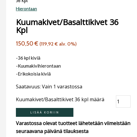
36 Kpl
Hierontaan
Kuumakivet/Basalttikivet 36
Kpl
150,50
€
(
119,92
€
alv. 0%)
-36 kpl kiviä
-Kuumakivihierontaan
-Erikokoisia kiviä
Saatavuus:
Vain 1 varastossa
Kuumakivet/Basalttikivet 36 kpl määrä
LISÄÄ KORIIN
Varastossa olevat tuotteet lähetetään viimeistään
seuraavana päivänä tilauksesta