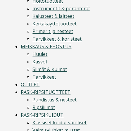
Hoitotuotteet
Instrumentit & poranterät
Kalusteet & laitteet
Kertakäyttötuotteet
Primerit ja nesteet
Tarvikkeet & koristeet
MEIKKAUS & EHOSTUS
Huulet
Kasvot
Silmät & Kulmat
Tarvikkeet
OUTLET
RASK-RIPSITUOTTEET
Puhdistus & nesteet
Ripsiliimat
RASK-RIPSIKUIDUT
Klassiset kuidut värilliset
Valmisviuhkat mustat