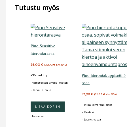
Tutustu myös
Pino Sensitive
hierontarasva
26,00
€
(
20,72
€
alv. 0%)
Pino hierontakuppisetti 5
-CE-merkitty
osaa
-Hajusteeton ja väriaineeton
-Herkälle iholle
32,98
€
(
26,28
€
alv. 0%)
– Stimuloi verenkiertoa
LISÄÄ KORIIN
– Kestävä
Hierontaan
– Lateksivapaa