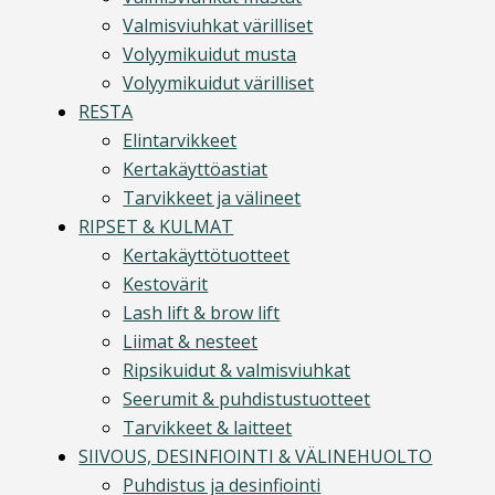
Valmisviuhkat värilliset
Volyymikuidut musta
Volyymikuidut värilliset
RESTA
Elintarvikkeet
Kertakäyttöastiat
Tarvikkeet ja välineet
RIPSET & KULMAT
Kertakäyttötuotteet
Kestovärit
Lash lift & brow lift
Liimat & nesteet
Ripsikuidut & valmisviuhkat
Seerumit & puhdistustuotteet
Tarvikkeet & laitteet
SIIVOUS, DESINFIOINTI & VÄLINEHUOLTO
Puhdistus ja desinfiointi