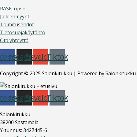
RASK-ripset
Jälleenmyynti
Toimitusehdot
Tietosuojakäytäntö
Ota yhteyttä
cebook
Instagram
Envelope
Tiktok
Copyright © 2025 Salonkitukku | Powered by Salonkitukku
cebook
Instagram
Envelope
Tiktok
Salonkitukku
38200 Sastamala
Y-tunnus: 3427445-6