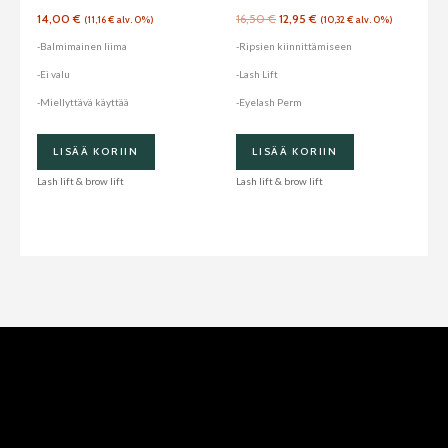
14,00
€
16,50
€
12,95
€
(
11,16
€
alv. 0%)
(
10,32
€
alv. 0%)
-Balmimainen liima
-Ripsien kiinnittämiseen
-Ei valu
-Lash Lift
-Miellyttävä käyttää
-Eyelash Perm
LISÄÄ KORIIN
LISÄÄ KORIIN
Lash lift & brow lift
Lash lift & brow lift