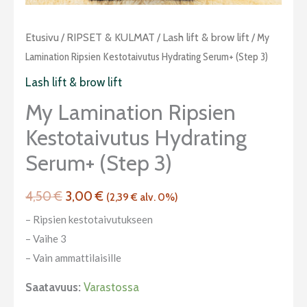
Alkuperäinen
Nykyinen
My
Etusivu
/
RIPSET & KULMAT
/
Lash lift & brow lift
/ My
hinta
hinta
Lamination
Lamination Ripsien Kestotaivutus Hydrating Serum+ (step 3)
oli:
on:
ripsien
Lash lift & brow lift
4,50 €.
3,00 €.
kestotaivutus
My Lamination Ripsien
Hydrating
Kestotaivutus Hydrating
serum+
(step
Serum+ (step 3)
3)
määrä
4,50
€
3,00
€
(
2,39
€
alv. 0%)
– Ripsien kestotaivutukseen
– Vaihe 3
– Vain ammattilaisille
Saatavuus:
Varastossa