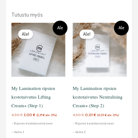
Tutustu myös
Alkuperäinen
Nykyinen
Alkuperäinen
Nykyinen
Ale
Ale
hinta
hinta
hinta
hinta
Ale!
Ale!
oli:
on:
oli:
on:
4,50 €.
3,00 €.
4,50 €.
0,01 €.
My Lamination ripsien
My Lamination ripsien
kestotaivutus Lifting
kestotaivutus Neutralising
Cream+ (Step 1)
Cream+ (Step 2)
4,50
€
3,00
€
4,50
€
0,01
€
(
2,39
€
alv. 0%)
(
0,01
€
alv. 0%)
– Ripsien kestotaivutukseen
– Ripsien kestotaivutukseen
– Vaihe 1
– Vaihe 2