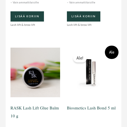
– Vain ammattilaisille
– Vain ammattilaisille
LISÄÄ KORIIN
LISÄÄ KORIIN
Lash lift & brow lift
Lash lift & brow lift
Alkuperäinen
Nykyinen
Ale
hinta
hinta
Ale!
oli:
on:
16,50 €.
12,95 €.
RASK Lash Lift Glue Balm
Biosmetics Lash Bond 5 ml
10 g