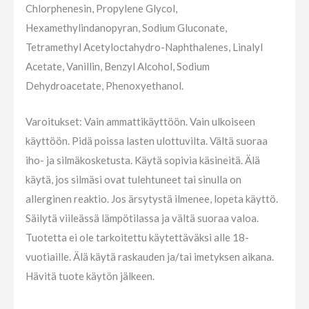
Chlorphenesin, Propylene Glycol,
Hexamethylindanopyran, Sodium Gluconate,
Tetramethyl Acetyloctahydro-Naphthalenes, Linalyl
Acetate, Vanillin, Benzyl Alcohol, Sodium
Dehydroacetate, Phenoxyethanol.
Varoitukset: Vain ammattikäyttöön. Vain ulkoiseen
käyttöön. Pidä poissa lasten ulottuvilta. Vältä suoraa
iho- ja silmäkosketusta. Käytä sopivia käsineitä. Älä
käytä, jos silmäsi ovat tulehtuneet tai sinulla on
allerginen reaktio. Jos ärsytystä ilmenee, lopeta käyttö.
Säilytä viileässä lämpötilassa ja vältä suoraa valoa.
Tuotetta ei ole tarkoitettu käytettäväksi alle 18-
vuotiaille. Älä käytä raskauden ja/tai imetyksen aikana.
Hävitä tuote käytön jälkeen.