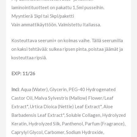
laminointituotteet on pakattu 1,5ml pusseihin.
Myyntierä 1kpl tai 5kpl/paketti
Vain ammattikäyttöön. Valmistettu Italiassa.
Kosteuttava seerumi+ on kolmas vaihe. Tällä seerumilla
on kaksi tehtävää: sulkea ripsen pinta, poistaa jäämät ja
kosteuttaa ripsiä.
EXP: 11/26
Inci
: Aqua (Water), Glycerin, PEG-40 Hydrogenated
Castor Oil, Malva Sylvestris (Mallow) Flower/Leaf
Extract*, Urtica Dioica (Nettle) Leaf Extract*, Aloe
Barbadensis Leaf Extract*, Soluble Collagen, Hydrolyzed
Keratin, Hydrolyzed Silk, Panthenol, Parfum (Fragrance),
Caprylyl Glycol, Carbomer, Sodium Hydroxide,