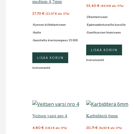
medium 4,7mm
55,40
€
(
44,14
€
alv. 0%)
27,70
€
(
22,07
€
alv. 0%)
-Ohentamiseen
-Kynnen kiillottamiseen
-Epämuodostuneille kynsille
-Iholle
-Geelikynsien hiomiseen
-Suositeltu kierrosnopeus 15 000
LISÄÄ KORIIN
LISÄÄ KORIIN
Instrumentit
Instrumentit
Veitsen varsi nro 4
Karbiditerä 6mm
4,80
€
20,71
€
(
3,82
€
alv. 0%)
(
16,50
€
alv. 0%)