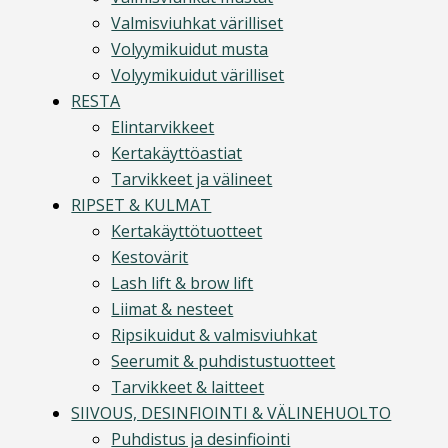
Valmisviuhkat värilliset
Volyymikuidut musta
Volyymikuidut värilliset
RESTA
Elintarvikkeet
Kertakäyttöastiat
Tarvikkeet ja välineet
RIPSET & KULMAT
Kertakäyttötuotteet
Kestovärit
Lash lift & brow lift
Liimat & nesteet
Ripsikuidut & valmisviuhkat
Seerumit & puhdistustuotteet
Tarvikkeet & laitteet
SIIVOUS, DESINFIOINTI & VÄLINEHUOLTO
Puhdistus ja desinfiointi