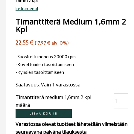
1,6mm 2 Kpl
Instrumentit
Timanttiterä Medium 1,6mm 2
Kpl
22,55
€
(
17,97
€
alv. 0%)
-Suositeltu nopeus 30000 rpm
-Kovettumien tasoittamiseen
-Kynsien tasoittamiseen
Saatavuus:
Vain 1 varastossa
Timanttiterä medium 1,6mm 2 kpl
määrä
LISÄÄ KORIIN
Varastossa olevat tuotteet lähetetään viimeistään
seuraavana päivänä tilauksesta