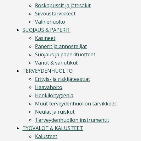
Roskapussit ja jätesäkit
Siivoustarvikkeet
Välinehuolto
SUOJAUS & PAPERIT
Käsineet
Paperit ja annostelijat
Suojaus ja paperituotteet
Vanut & vanutikut
TERVEYDENHUOLTO
Erityis- ja riskijäteastiat
Haavahoito
Henkilöhygienia
Muut terveydenhuollon tarvikkeet
Neulat ja ruiskut
Terveydenhuollon instrumentit
TYÖVALOT & KALUSTEET
Kalusteet