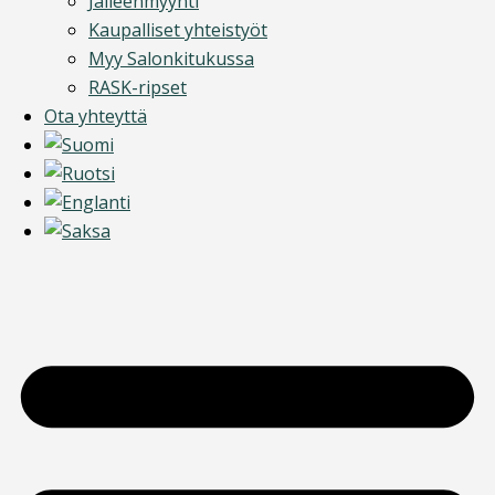
Jälleenmyynti
Kaupalliset yhteistyöt
Myy Salonkitukussa
RASK-ripset
Ota yhteyttä