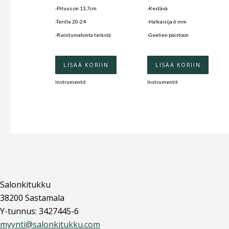
-Pituus on 13,7cm
-Kestävä
-Terille 20-24
-Halkaisija 6 mm
-Ruostumatonta terästä
-Geelien poistoon
LISÄÄ KORIIN
LISÄÄ KORIIN
Instrumentit
Instrumentit
Salonkitukku
38200 Sastamala
Y-tunnus: 3427445-6
myynti@salonkitukku.com