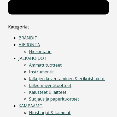
Kategoriat
BRÄNDIT
HIERONTA
Hierontaan
JALKAHOIDOT
Ammattituotteet
Instrumentit
Jalkojen keventäminen & erikoishoidot
Jälleenmyyntituotteet
Kalusteet & laitteet
Suojaus ja paperituotteet
KAMPAAMO
Hiusharjat & kammat