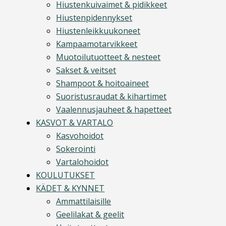
Hiustenkuivaimet & pidikkeet
Hiustenpidennykset
Hiustenleikkuukoneet
Kampaamotarvikkeet
Muotoilutuotteet & nesteet
Sakset & veitset
Shampoot & hoitoaineet
Suoristusraudat & kihartimet
Vaalennusjauheet & hapetteet
KASVOT & VARTALO
Kasvohoidot
Sokerointi
Vartalohoidot
KOULUTUKSET
KÄDET & KYNNET
Ammattilaisille
Geelilakat & geelit