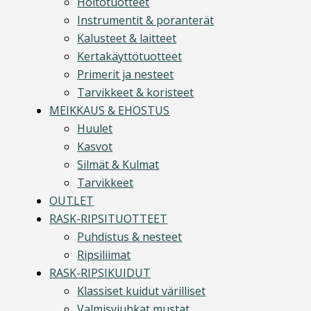
Hoitotuotteet
Instrumentit & poranterät
Kalusteet & laitteet
Kertakäyttötuotteet
Primerit ja nesteet
Tarvikkeet & koristeet
MEIKKAUS & EHOSTUS
Huulet
Kasvot
Silmät & Kulmat
Tarvikkeet
OUTLET
RASK-RIPSITUOTTEET
Puhdistus & nesteet
Ripsiliimat
RASK-RIPSIKUIDUT
Klassiset kuidut värilliset
Valmisviuhkat mustat