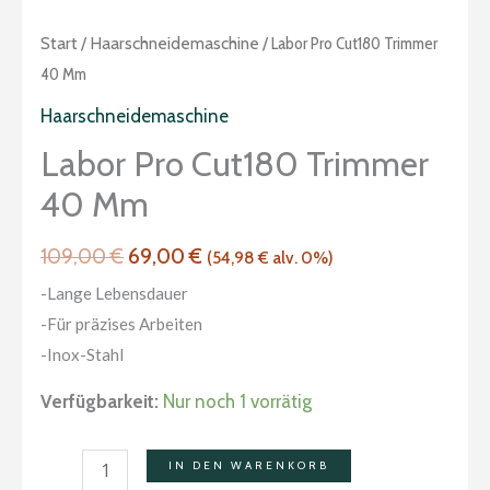
Ursprünglicher
Aktueller
Labor
Start
/
Haarschneidemaschine
/ Labor Pro Cut180 Trimmer
Preis
Preis
Pro
40 Mm
war:
ist:
Cut180
Haarschneidemaschine
109,00 €
69,00 €.
Trimmer
Labor Pro Cut180 Trimmer
40
40 Mm
mm
Menge
109,00
€
69,00
€
(
54,98
€
alv. 0%)
-Lange Lebensdauer
-Für präzises Arbeiten
-Inox-Stahl
Verfügbarkeit:
Nur noch 1 vorrätig
IN DEN WARENKORB