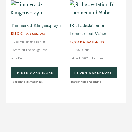
Trimmerzid-Klingenspray +
JRL Ladestation für
Trimmer und Mäher
13,50
€
(
10,76
€
alv. 0%)
25,90
€
– Desinfiziert und reinigt
(
20,64
€
alv. 0%)
– Schmiert und beugt Rost
– FF2020C für
vor – Kühlt
Cutter FF2020T Trimmer
IN DEN WARENKORB
IN DEN WARENKORB
Haarschneidemaschine
Haarschneidemaschine