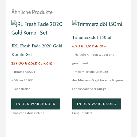
Ähnliche Produkte
Trimmerzidöl 150ml
JRL Fresh Fade 2020 Gold
6,90
€
(
5,50
€
alv. 0%)
Kombi-Set
– Hält die Klingen sauber und
259,00
€
geschmiert
(
206,37
€
alv. 0%)
– Trimmer 2020T
– Maximiert die Leistung
– Mäher 2020C
des Messers- Sorgt für eine längere
– Ladestation
Lebensdauer der Klinge
IN DEN WARENKORB
IN DEN WARENKORB
Haarschneidemaschine
Friseurbedarf