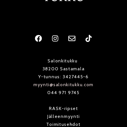
F
I
E
T
a
n
n
i
c
s
v
k
e
t
e
t
Salonkitukku
b
a
l
o
o
g
o
k
38200 Sastamala
o
r
p
Y-tunnus: 3427445-6
k
a
e
myynti@salonkitukku.com
m
044 971 9745
RASK-ripset
Jälleenmyynti
Toimitusehdot