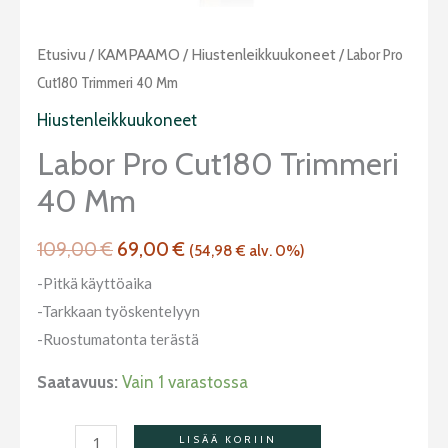
Alkuperäinen
Nykyinen
Labor
Etusivu
/
KAMPAAMO
/
Hiustenleikkuukoneet
/ Labor Pro
hinta
hinta
Pro
Cut180 Trimmeri 40 Mm
oli:
on:
Cut180
Hiustenleikkuukoneet
109,00 €.
69,00 €.
Trimmeri
Labor Pro Cut180 Trimmeri
40
40 Mm
mm
määrä
109,00
€
69,00
€
(
54,98
€
alv. 0%)
-Pitkä käyttöaika
-Tarkkaan työskentelyyn
-Ruostumatonta terästä
Saatavuus:
Vain 1 varastossa
LISÄÄ KORIIN