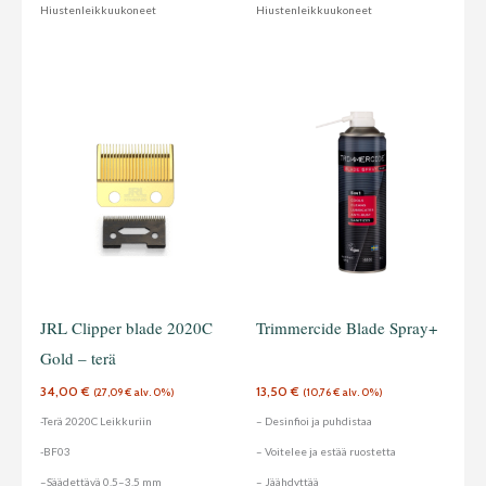
Hiustenleikkuukoneet
Hiustenleikkuukoneet
JRL Clipper blade 2020C
Trimmercide Blade Spray+
Gold – terä
34,00
€
13,50
€
(
27,09
€
alv. 0%)
(
10,76
€
alv. 0%)
-Terä 2020C Leikkuriin
– Desinfioi ja puhdistaa
-BF03
– Voitelee ja estää ruostetta
–
Säädettävä 0,5–3,5 mm
– Jäähdyttää