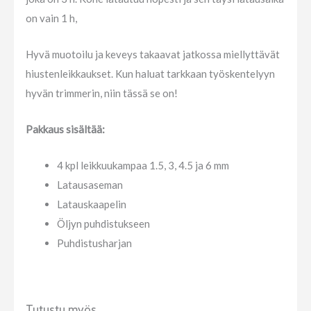
on vain 1 h,
Hyvä muotoilu ja keveys takaavat jatkossa miellyttävät
hiustenleikkaukset. Kun haluat tarkkaan työskentelyyn
hyvän trimmerin, niin tässä se on!
Pakkaus sisältää:
4 kpl leikkuukampaa 1.5, 3, 4.5 ja 6 mm
Latausaseman
Latauskaapelin
Öljyn puhdistukseen
Puhdistusharjan
Tutustu myös