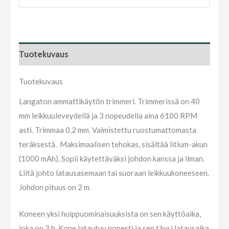
Tuotekuvaus
Tuotekuvaus
Langaton ammattikäytön trimmeri. Trimmerissä on 40
mm leikkuuleveydellä ja 3 nopeudella aina 6100 RPM
asti. Trimmaa 0,2 mm. Valmistettu ruostumattomasta
teräksestä. Maksimaalisen tehokas, sisältää litium-akun
(1000 mAh). Sopii käytettäväksi johdon kanssa ja ilman.
Liitä johto latausasemaan tai suoraan leikkuukoneeseen.
Johdon pituus on 2 m.
Koneen yksi huippuominaisuuksista on sen käyttöaika,
joka on 3 h. Kone latautuu nopesti ja sen täysi latausaika