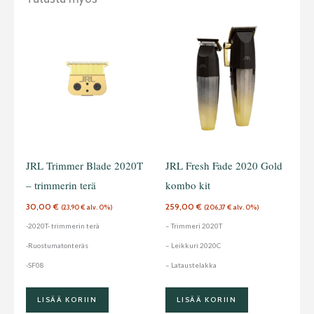
JRL Trimmer Blade 2020T
JRL Fresh Fade 2020 Gold
– trimmerin terä
kombo kit
30,00
€
259,00
€
(
23,90
€
alv. 0%)
(
206,37
€
alv. 0%)
-2020T- trimmerin terä
– Trimmeri 2020T
-Ruostumatonteräs
– Leikkuri 2020C
-SF08
– Lataustelakka
LISÄÄ KORIIN
LISÄÄ KORIIN