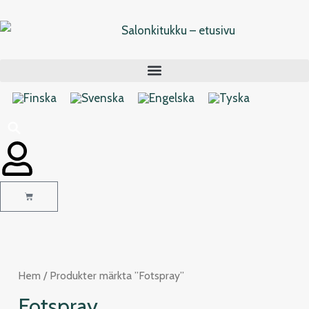
Hoppa
till
innehåll
Varukorg
Hem
/ Produkter märkta ”Fotspray”
Fotspray