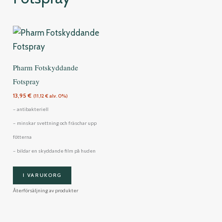
Pharm Fotskyddande
Fotspray
13,95
€
(
11,12
€
alv. 0%)
– antibakteriell
– minskar svettning och fräschar upp
fötterna
– bildar en skyddande film på huden
I VARUKORG
Återförsäljning av produkter