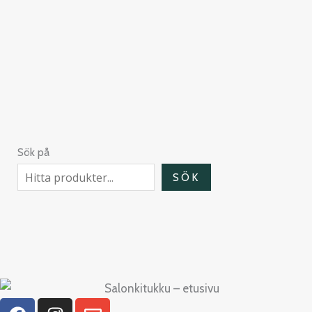
Sök på
SÖK
F
I
E