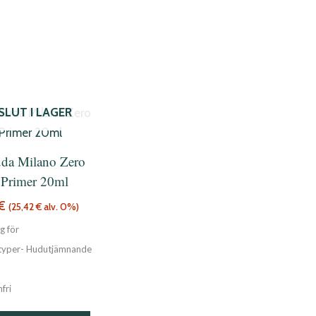
SLUT I LAGER
da Milano Zero
 Primer 20ml
€
(
25,42
€
alv. 0%)
g för
dtyper- Hudutjämnande
fri