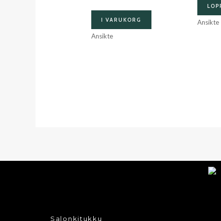
LOP
I VARUKORG
Ansikte
Ansikte
Salonkitukku