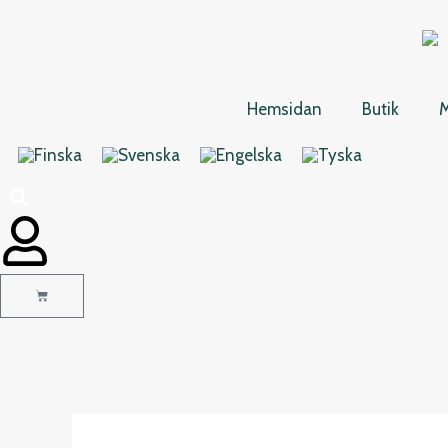
Hoppa
till
innehåll
Hemsidan
Butik
M
Varukorg