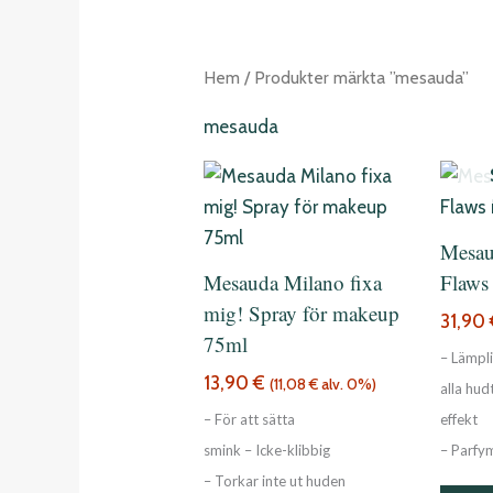
Hem
/ Produkter märkta ”mesauda”
mesauda
Mesau
Mesauda Milano fixa
Flaws
mig! Spray för makeup
31,90
75ml
– Lämpli
13,90
€
(
11,08
€
alv. 0%)
alla hu
– För att sätta
effekt
smink – Icke-klibbig
– Parfym
– Torkar inte ut huden