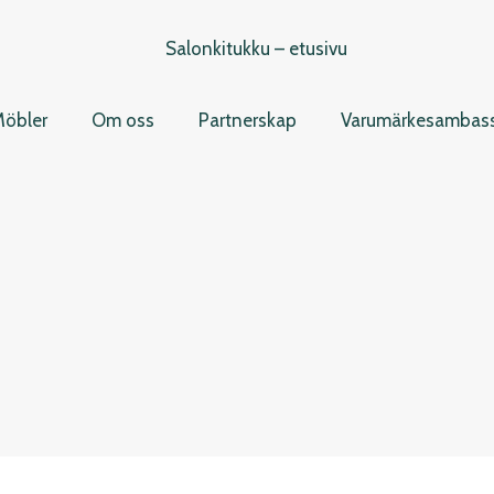
öbler
Om oss
Partnerskap
Varumärkesambas