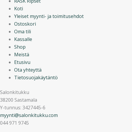
RASK Ripset
Koti
Yleiset myynti- ja toimitusehdot
Ostoskori
Oma tili
Kassalle
Shop
Meistä
Etusivu
Ota yhteyttä
Tietosuojakäytäntö
Salonkitukku
38200 Sastamala
Y-tunnus: 3427445-6
myynti@salonkitukku.com
044 971 9745