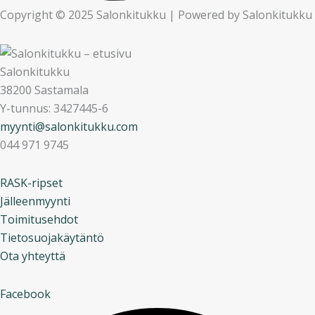
Copyright © 2025 Salonkitukku | Powered by Salonkitukku
Salonkitukku
38200 Sastamala
Y-tunnus: 3427445-6
myynti@salonkitukku.com
044 971 9745
RASK-ripset
Jälleenmyynti
Toimitusehdot
Tietosuojakäytäntö
Ota yhteyttä
Facebook