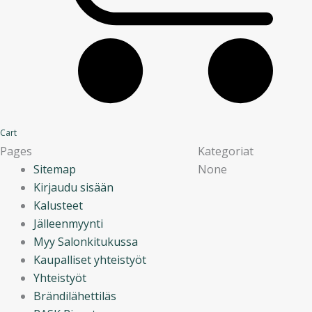
Cart
Pages
Kategoriat
Sitemap
None
Kirjaudu sisään
Kalusteet
Jälleenmyynti
Myy Salonkitukussa
Kaupalliset yhteistyöt
Yhteistyöt
Brändilähettiläs