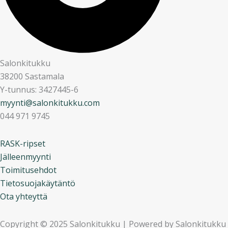
Salonkitukku
38200 Sastamala
Y-tunnus: 3427445-6
myynti@salonkitukku.com
044 971 9745
RASK-ripset
Jälleenmyynti
Toimitusehdot
Tietosuojakäytäntö
Ota yhteyttä
Copyright © 2025 Salonkitukku | Powered by Salonkitukku