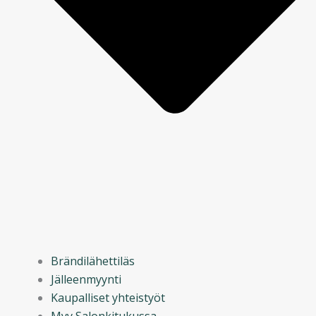
Brändilähettiläs
Jälleenmyynti
Kaupalliset yhteistyöt
Myy Salonkitukussa