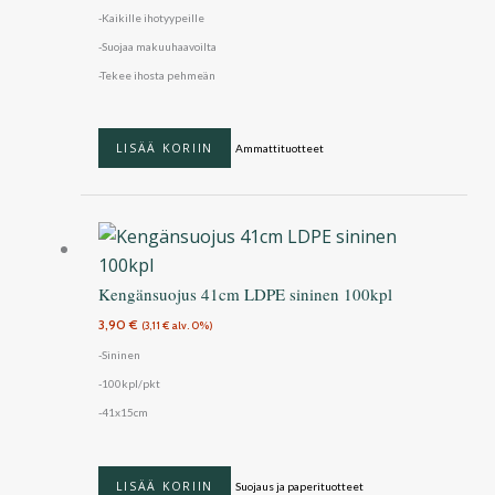
-Kaikille ihotyypeille
-Suojaa makuuhaavoilta
-Tekee ihosta pehmeän
LISÄÄ KORIIN
Ammattituotteet
Kengänsuojus 41cm LDPE sininen 100kpl
3,90
€
(
3,11
€
alv. 0%)
-Sininen
-100kpl/pkt
-41x15cm
LISÄÄ KORIIN
Suojaus ja paperituotteet