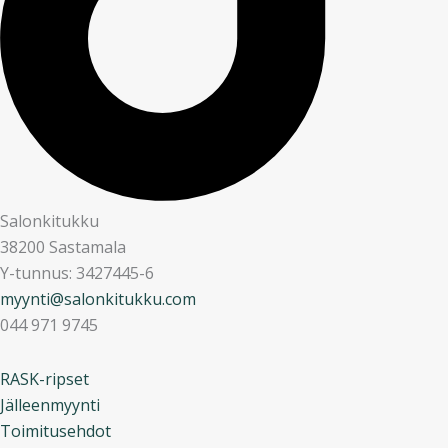
Salonkitukku
38200 Sastamala
Y-tunnus: 3427445-6
myynti@salonkitukku.com
044 971 9745
RASK-ripset
Jälleenmyynti
Toimitusehdot