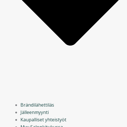
Brändilähettiläs
Jälleenmyynti
Kaupalliset yhteistyöt
Myy Salonkitukussa