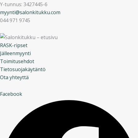
Y-tunnus: 3427445-6
myynti@salonkitukku.com
044 971 9745
RASK-ripset
Jälleenmyynti
Toimitusehdot
Tietosuojakäytäntö
Ota yhteyttä
Facebook