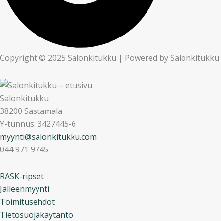
Copyright © 2025 Salonkitukku | Powered by Salonkitukku
Salonkitukku
38200 Sastamala
Y-tunnus: 3427445-6
myynti@salonkitukku.com
044 971 9745
RASK-ripset
Jälleenmyynti
Toimitusehdot
Tietosuojakäytäntö