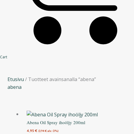
Cart
Etusivu
/ Tuotteet avainsanalla “abena”
abena
Abena Oil Spray ihoöljy 200ml
4,95
€
(
3,94
€
alv. 0%)