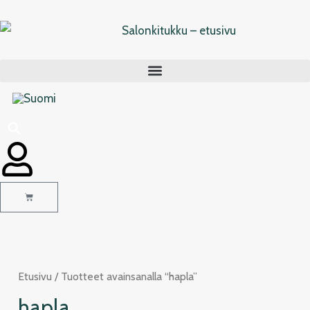
Siirry
sisältöön
Cart
Etusivu
/ Tuotteet avainsanalla “hapla”
hapla