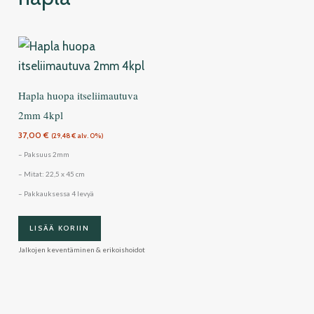
Hapla huopa itseliimautuva
2mm 4kpl
37,00
€
(
29,48
€
alv. 0%)
– Paksuus 2mm
– Mitat: 22,5 x 45 cm
– Pakkauksessa 4 levyä
LISÄÄ KORIIN
Jalkojen keventäminen & erikoishoidot