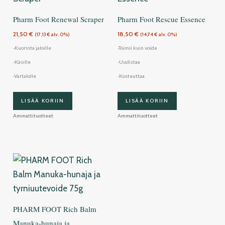
Pharm Foot Renewal Scraper
Pharm Foot Rescue Essence
21,50
€
18,50
€
(
17,13
€
alv. 0%)
(
14,74
€
alv. 0%)
-Kuorinta jaloille
-Toimii kuin voide
-Käsille
-Uudistaa
-Vartalolle
-Kosteuttaa
LISÄÄ KORIIN
LISÄÄ KORIIN
Ammattituotteet
Ammattituotteet
PHARM FOOT Rich Balm
Manuka-hunaja ja