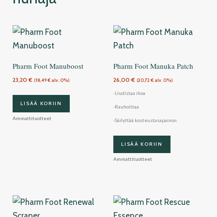
Pharm Foot Manuboost
Pharm Foot Manuka Patch
23,20
€
26,00
€
(
18,49
€
alv. 0%)
(
20,72
€
alv. 0%)
-Uudistaa ihoa
LISÄÄ KORIIN
-Rauhoittaa
Ammattituotteet
-Säilyttää kosteustasapainon
LISÄÄ KORIIN
Ammattituotteet