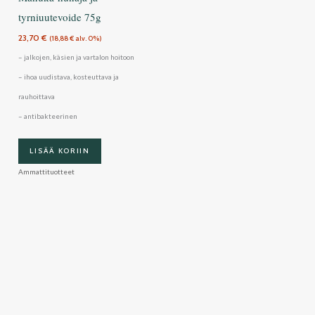
tyrniuutevoide 75g
23,70
€
(
18,88
€
alv. 0%)
– jalkojen, käsien ja vartalon hoitoon
– ihoa uudistava, kosteuttava ja
rauhoittava
– antibakteerinen
LISÄÄ KORIIN
Ammattituotteet