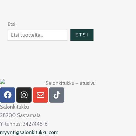
Etsi
ETSI
F
I
E
T
a
n
n
i
c
s
v
k
Salonkitukku
e
t
e
t
38200 Sastamala
b
a
l
o
Y-tunnus: 3427445-6
o
g
o
k
myynti@salonkitukku.com