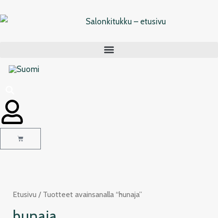
Siirry
sisältöön
Cart
Etusivu
/ Tuotteet avainsanalla “hunaja”
hunaja