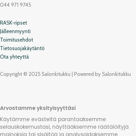
o
r
p
044 971 9745
k
a
e
m
RASK-ripset
Jälleenmyynti
Toimitusehdot
Tietosuojakäytäntö
Ota yhteyttä
Copyright © 2025 Salonkitukku | Powered by Salonkitukku
Arvostamme yksityisyyttäsi
Käytämme evästeitä parantaaksemme
selauskokemustasi, näyttääksemme räätälöityjä
mainoksia tai sisältöä ja analysoidaksemme