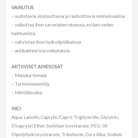
VAIKUTUS
– uudistavia, kosteuttavia ja rauhoittavia ominaisuuksia
– vaikuttaa ihon sarveiskerroksessa, estäen veden
haihtumista
– vahvistaa ihon hydrolipidikalvoa
– antibakteerisia vaikutuksia
AKTIIVISET AINESOSAT
– Manuka-hunaja
– Tyrninsiemenöljy
– Mehiläisvaha
INCI
Aqua, Lanolin, Caprylic/Capric Triglyceride, Glycerin,
Dicaprylyl Ether, Sorbitan Isostearate, PEG-30
Dipolyhydroxystearate, Tribehenin, Cera Alba, Sodium