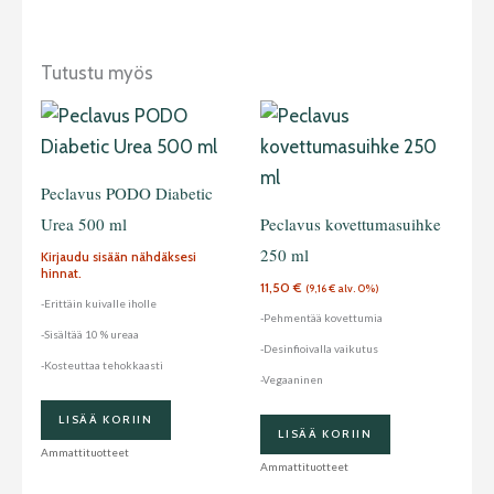
Tutustu myös
Peclavus PODO Diabetic
Urea 500 ml
Peclavus kovettumasuihke
250 ml
Kirjaudu sisään nähdäksesi
hinnat.
11,50
€
(
9,16
€
alv. 0%)
-Erittäin kuivalle iholle
-Pehmentää kovettumia
-Sisältää 10 % ureaa
-Desinfioivalla vaikutus
-Kosteuttaa tehokkaasti
-Vegaaninen
LISÄÄ KORIIN
LISÄÄ KORIIN
Ammattituotteet
Ammattituotteet