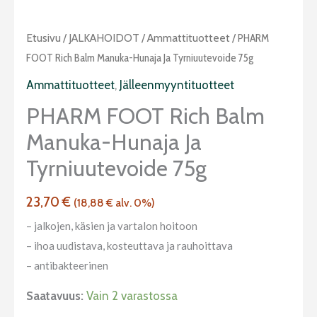
PHARM
Etusivu
/
JALKAHOIDOT
/
Ammattituotteet
/ PHARM
FOOT
FOOT Rich Balm Manuka-Hunaja Ja Tyrniuutevoide 75g
Rich
Ammattituotteet
,
Jälleenmyyntituotteet
Balm
PHARM FOOT Rich Balm
Manuka-
Manuka-Hunaja Ja
hunaja
ja
Tyrniuutevoide 75g
tyrniuutevoide
75g
23,70
€
(
18,88
€
alv. 0%)
määrä
– jalkojen, käsien ja vartalon hoitoon
– ihoa uudistava, kosteuttava ja rauhoittava
– antibakteerinen
Saatavuus:
Vain 2 varastossa