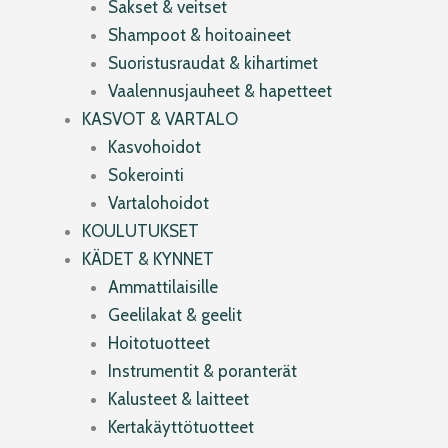
Sakset & veitset
Shampoot & hoitoaineet
Suoristusraudat & kihartimet
Vaalennusjauheet & hapetteet
KASVOT & VARTALO
Kasvohoidot
Sokerointi
Vartalohoidot
KOULUTUKSET
KÄDET & KYNNET
Ammattilaisille
Geelilakat & geelit
Hoitotuotteet
Instrumentit & poranterät
Kalusteet & laitteet
Kertakäyttötuotteet