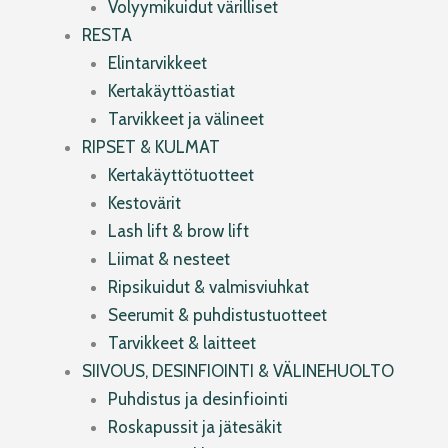
Volyymikuidut värilliset
RESTA
Elintarvikkeet
Kertakäyttöastiat
Tarvikkeet ja välineet
RIPSET & KULMAT
Kertakäyttötuotteet
Kestovärit
Lash lift & brow lift
Liimat & nesteet
Ripsikuidut & valmisviuhkat
Seerumit & puhdistustuotteet
Tarvikkeet & laitteet
SIIVOUS, DESINFIOINTI & VÄLINEHUOLTO
Puhdistus ja desinfiointi
Roskapussit ja jätesäkit