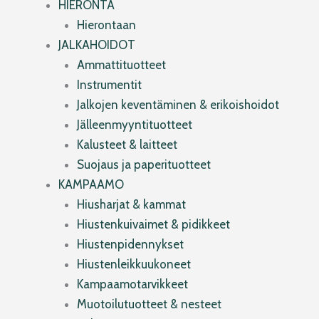
HIERONTA
Hierontaan
JALKAHOIDOT
Ammattituotteet
Instrumentit
Jalkojen keventäminen & erikoishoidot
Jälleenmyyntituotteet
Kalusteet & laitteet
Suojaus ja paperituotteet
KAMPAAMO
Hiusharjat & kammat
Hiustenkuivaimet & pidikkeet
Hiustenpidennykset
Hiustenleikkuukoneet
Kampaamotarvikkeet
Muotoilutuotteet & nesteet