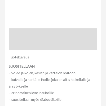
Tuotekuvaus
Arviot (0)
Tuotekuvaus
SUOSITELLAAN
– voide jalkojen, käsien ja vartalon hoitoon
– kuivalle ja herkälle iholle, joka on altis halkeilulle ja
ärsytykselle
– erinomainen kynsinauhoille
– suositellaan myös diabeetikoille