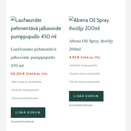
Abena Oil Spray ihoöljy
Laufwunder pehmentävä
200ml
jalkavoide pumppupullo
4,95
€
(
3,94
€
alv. 0%)
450 ml
-Kaikille ihotyypeille
50,00
€
-Suojaa makuuhaavoilta
(
39,84
€
alv. 0%)
-Vahvistaa ja rauhoittaa
-Tekee ihosta pehmeän
-Kaikille ihotyypeille
LISÄÄ KORIIN
-Hyvä kotihoitotuote
Ammattituotteet
LISÄÄ KORIIN
Ammattituotteet