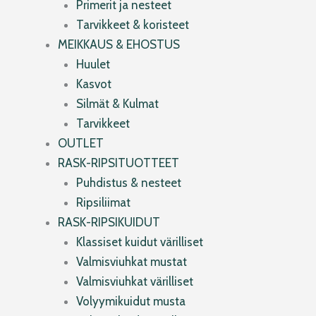
Primerit ja nesteet
Tarvikkeet & koristeet
MEIKKAUS & EHOSTUS
Huulet
Kasvot
Silmät & Kulmat
Tarvikkeet
OUTLET
RASK-RIPSITUOTTEET
Puhdistus & nesteet
Ripsiliimat
RASK-RIPSIKUIDUT
Klassiset kuidut värilliset
Valmisviuhkat mustat
Valmisviuhkat värilliset
Volyymikuidut musta