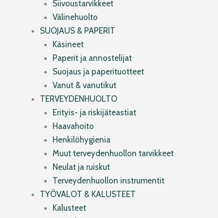
Siivoustarvikkeet
Välinehuolto
SUOJAUS & PAPERIT
Käsineet
Paperit ja annostelijat
Suojaus ja paperituotteet
Vanut & vanutikut
TERVEYDENHUOLTO
Erityis- ja riskijäteastiat
Haavahoito
Henkilöhygienia
Muut terveydenhuollon tarvikkeet
Neulat ja ruiskut
Terveydenhuollon instrumentit
TYÖVALOT & KALUSTEET
Kalusteet