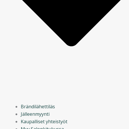
Brändilähettiläs
Jälleenmyynti
Kaupalliset yhteistyöt
Myy Salonkitukussa