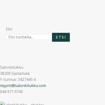
Etsi
ETSI
Salonkitukku
38200 Sastamala
Y-tunnus: 3427445-6
myynti@salonkitukku.com
044 971 9745