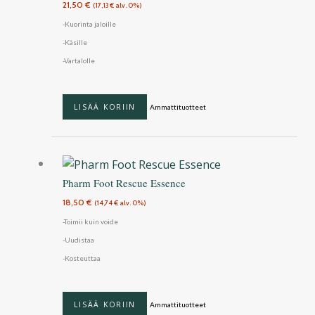
21,50
€
(
17,13
€
alv. 0%)
-Kuorinta jaloille
-Käsille
-Vartalolle
LISÄÄ KORIIN
Ammattituotteet
Pharm Foot Rescue Essence
18,50
€
(
14,74
€
alv. 0%)
-Toimii kuin voide
-Uudistaa
-Kosteuttaa
LISÄÄ KORIIN
Ammattituotteet