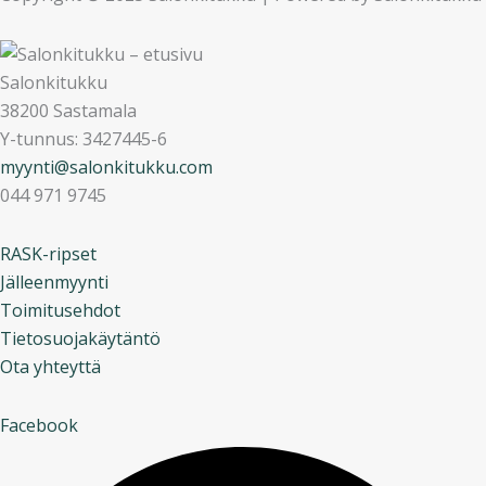
Salonkitukku
38200 Sastamala
Y-tunnus: 3427445-6
myynti@salonkitukku.com
044 971 9745
RASK-ripset
Jälleenmyynti
Toimitusehdot
Tietosuojakäytäntö
Ota yhteyttä
Facebook