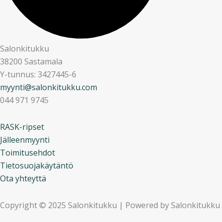
Salonkitukku
38200 Sastamala
Y-tunnus: 3427445-6
myynti@salonkitukku.com
044 971 9745
RASK-ripset
Jälleenmyynti
Toimitusehdot
Tietosuojakäytäntö
Ota yhteyttä
Copyright © 2025 Salonkitukku | Powered by Salonkitukku