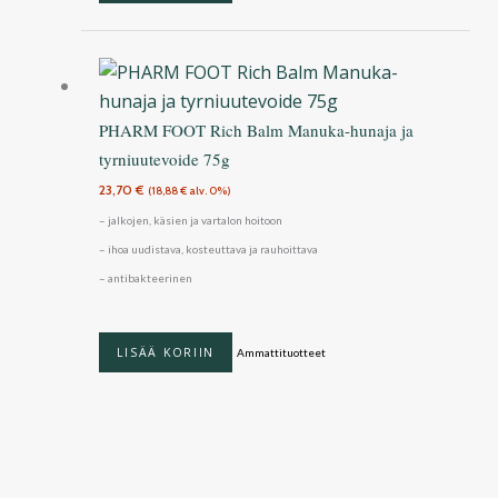
PHARM FOOT Rich Balm Manuka-hunaja ja
tyrniuutevoide 75g
23,70
€
(
18,88
€
alv. 0%)
– jalkojen, käsien ja vartalon hoitoon
– ihoa uudistava, kosteuttava ja rauhoittava
– antibakteerinen
LISÄÄ KORIIN
Ammattituotteet