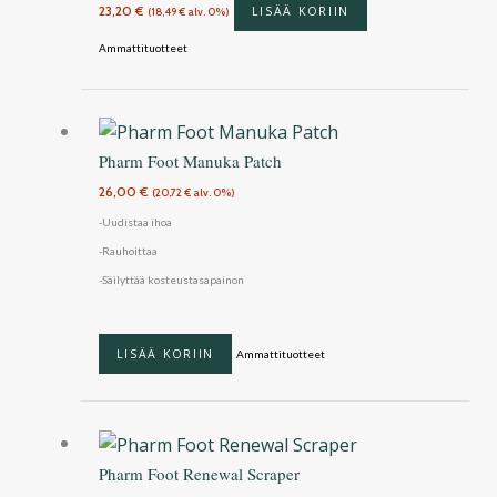
23,20
€
LISÄÄ KORIIN
(
18,49
€
alv. 0%)
Ammattituotteet
Pharm Foot Manuka Patch
26,00
€
(
20,72
€
alv. 0%)
-Uudistaa ihoa
-Rauhoittaa
-Säilyttää kosteustasapainon
LISÄÄ KORIIN
Ammattituotteet
Pharm Foot Renewal Scraper