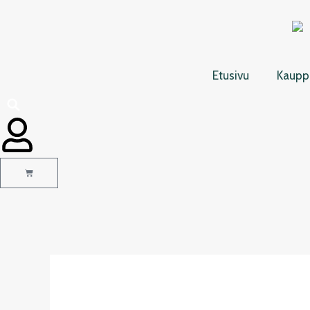
Siirry
sisältöön
Etusivu
Kaupp
Cart