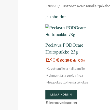
Etusivu
/ Tuotteet avainsanalla “jalkah
jalkahoidot
Peclavus PODOcare
Hoitopuikko 23g
12,90
€
(
10,28
€
alv. 0%)
-Kovettumille ja halkeamille
-Pehmentää ja suojaa ihoa
-Helppokäyttöinen ja tehokas
LISÄÄ KORIIN
Jälleenmyyntituotteet