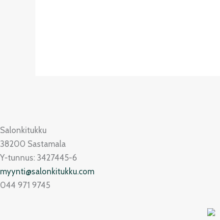
Salonkitukku
38200 Sastamala
Y-tunnus: 3427445-6
myynti@salonkitukku.com
044 971 9745