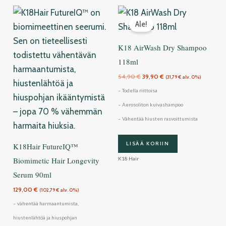
Alkuperäinen
Nykyinen
hinta
hinta
Ale!
oli:
on:
54,90 €.
39,90 €.
K18 AirWash Dry Shampoo
118ml
54,90
€
39,90
€
(
31,79
€
alv. 0%)
– Todella riittoisa
– Aerosoliton kuivashampoo
– Vähentää hiusten rasvoittumista
LISÄÄ KORIIN
K18Hair FutureIQ™
K18 Hair
Biomimetic Hair Longevity
Serum 90ml
129,00
€
(
102,79
€
alv. 0%)
– vähentää harmaantumista,
hiustenlähtöä ja hiuspohjan