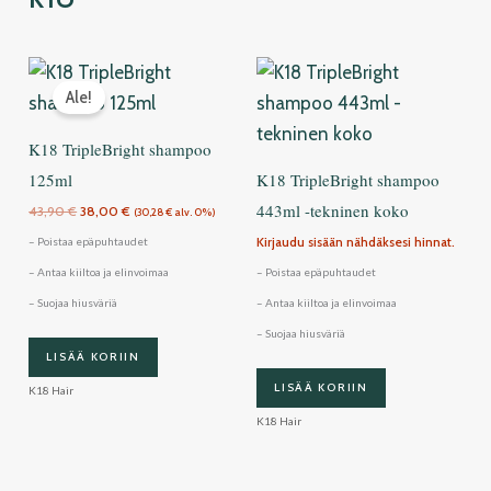
Alkuperäinen
Nykyinen
hinta
hinta
Ale!
oli:
on:
43,90 €.
38,00 €.
K18 TripleBright shampoo
125ml
K18 TripleBright shampoo
443ml -tekninen koko
43,90
€
38,00
€
(
30,28
€
alv. 0%)
Kirjaudu sisään nähdäksesi hinnat.
– Poistaa epäpuhtaudet
– Antaa kiiltoa ja elinvoimaa
– Poistaa epäpuhtaudet
– Suojaa hiusväriä
– Antaa kiiltoa ja elinvoimaa
– Suojaa hiusväriä
LISÄÄ KORIIN
LISÄÄ KORIIN
K18 Hair
K18 Hair