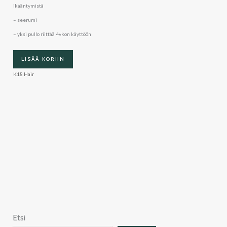
ikääntymistä
– seerumi
– yksi pullo riittää 4vkon käyttöön
LISÄÄ KORIIN
K18 Hair
Etsi