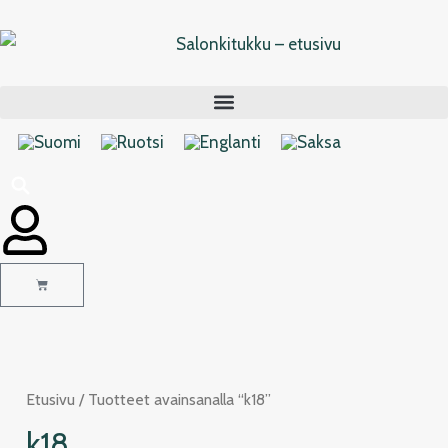
Siirry
sisältöön
Cart
Etusivu
/ Tuotteet avainsanalla “k18”
k18