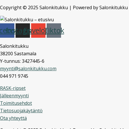
Copyright © 2025 Salonkitukku | Powered by Salonkitukku
cebook
Instagram
Envelope
Tiktok
Salonkitukku
38200 Sastamala
Y-tunnus: 3427445-6
myynti@salonkitukku.com
044 971 9745
RASK-ripset
Jälleenmyynti
Toimitusehdot
Tietosuojakäytäntö
Ota yhteyttä