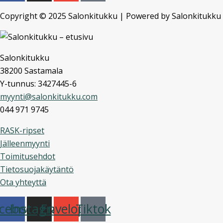
Copyright © 2025 Salonkitukku | Powered by Salonkitukku
Salonkitukku
38200 Sastamala
Y-tunnus: 3427445-6
myynti@salonkitukku.com
044 971 9745
RASK-ripset
Jälleenmyynti
Toimitusehdot
Tietosuojakäytäntö
Ota yhteyttä
cebook
Instagram
Envelope
Tiktok