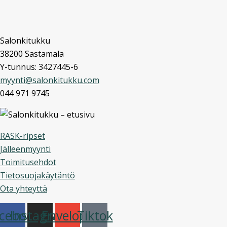
Salonkitukku
38200 Sastamala
Y-tunnus: 3427445-6
myynti@salonkitukku.com
044 971 9745
RASK-ripset
Jälleenmyynti
Toimitusehdot
Tietosuojakäytäntö
Ota yhteyttä
cebook
Instagram
Envelope
Tiktok