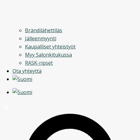
Brändilähettiläs
Jälleenmyynti
Kaupalliset yhteistyöt
Myy Salonkitukussa
RASK-ripset
Ota yhteyttä