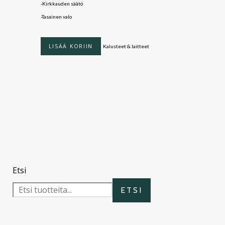
-Kirkkauden säätö
-Tasainen valo
LISÄÄ KORIIN
Kalusteet & laitteet
Etsi
ETSI