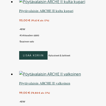
Pöytävalaisin ARCHE II kulta kupari
115,00
€
(
91,63
€
alv. 0%)
-40W
-Kirkkauden säätö
-Tasainen valo
LISÄÄ KORIIN
Kalusteet & laitteet
Pöytävalaisin ARCHE II valkoinen
99,00
€
(
78,88
€
alv. 0%)
-40W