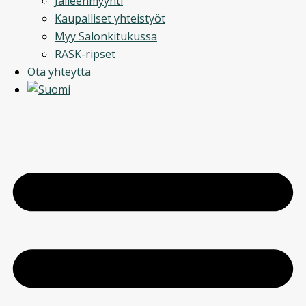
Jälleenmyynti
Kaupalliset yhteistyöt
Myy Salonkitukussa
RASK-ripset
Ota yhteyttä