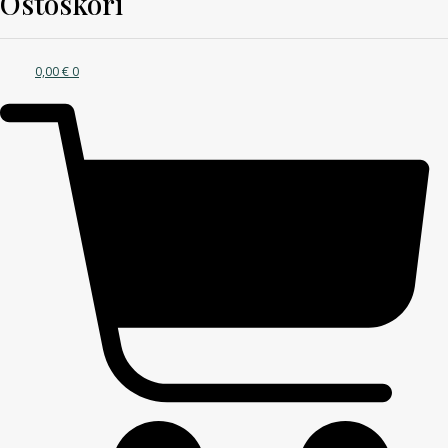
Ostoskori
0,00
€
0