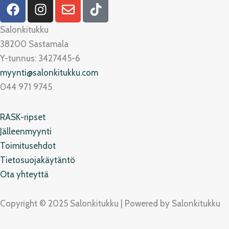
F
I
E
T
a
n
n
i
c
s
v
k
Salonkitukku
e
t
e
t
38200 Sastamala
b
a
l
o
Y-tunnus: 3427445-6
o
g
o
k
myynti@salonkitukku.com
o
r
p
044 971 9745
k
a
e
m
RASK-ripset
Jälleenmyynti
Toimitusehdot
Tietosuojakäytäntö
Ota yhteyttä
Copyright © 2025 Salonkitukku | Powered by Salonkitukku