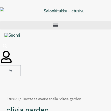
Siirry
sisältöön
Cart
Etusivu
/ Tuotteet avainsanalla “olivia garden”
olivia garden