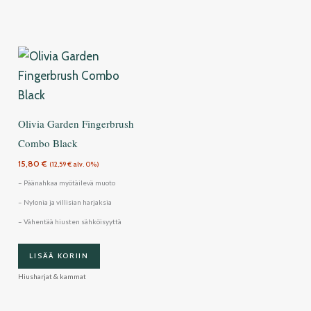
Olivia Garden Fingerbrush
Combo Black
15,80
€
(
12,59
€
alv. 0%)
– Päänahkaa myötäilevä muoto
– Nylonia ja villisian harjaksia
– Vähentää hiusten sähköisyyttä
LISÄÄ KORIIN
Hiusharjat & kammat