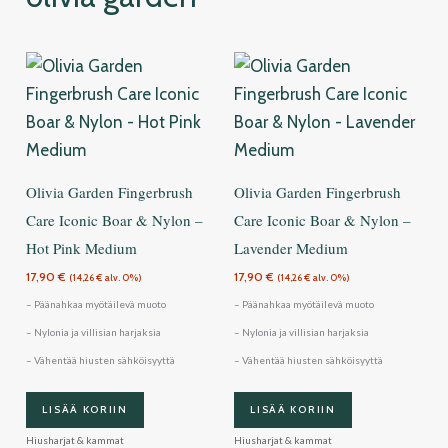
Olivia Garden Fingerbrush
Olivia Garden Fingerbrush
Care Iconic Boar & Nylon –
Care Iconic Boar & Nylon –
Hot Pink Medium
Lavender Medium
17,90
€
17,90
€
(
14,26
€
alv. 0%)
(
14,26
€
alv. 0%)
– Päänahkaa myötäilevä muoto
– Päänahkaa myötäilevä muoto
– Nylonia ja villisian harjaksia
– Nylonia ja villisian harjaksia
– Vähentää hiusten sähköisyyttä
– Vähentää hiusten sähköisyyttä
LISÄÄ KORIIN
LISÄÄ KORIIN
Hiusharjat & kammat
Hiusharjat & kammat