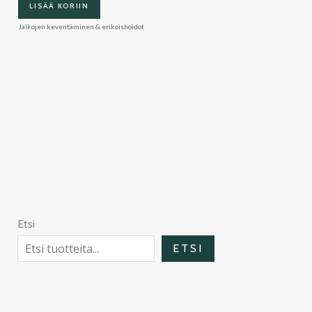
LISÄÄ KORIIN
Jalkojen keventäminen & erikoishoidot
Etsi
ETSI