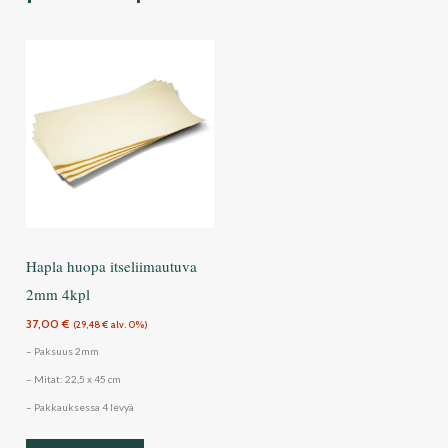
Hapla huopa itseliimautuva
2mm 4kpl
37,00
€
(
29,48
€
alv. 0%)
– Paksuus 2mm
– Mitat: 22,5 x 45 cm
– Pakkauksessa 4 levyä