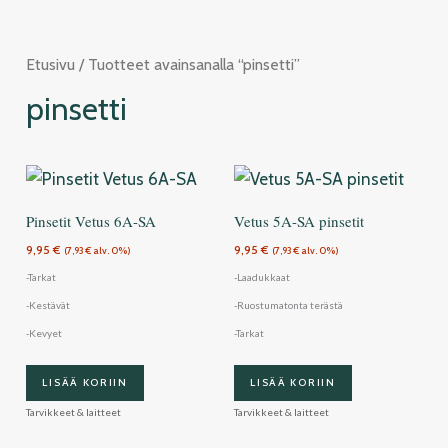
Siirry
sisältöön
Etusivu
/ Tuotteet avainsanalla “pinsetti”
pinsetti
Pinsetit Vetus 6A-SA
Vetus 5A-SA pinsetit
9,95
€
9,95
€
(
7,93
€
alv. 0%)
(
7,93
€
alv. 0%)
-Tarkat
-Laadukkaat
-Kestävät
-Ruostumatonta terästä
-Kevyet
-Tarkat
LISÄÄ KORIIN
LISÄÄ KORIIN
Tarvikkeet & laitteet
Tarvikkeet & laitteet