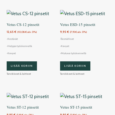
Vetus CS-12 pinsetit
Vetus ESD-15 pinsetit
12,65
€
9,95
€
(
10,08
€
alv. 0%)
(
7,93
€
alv. 0%)
-Kestävät
-Täsmälliset
-Helppo työskennellä
-Kevyet
-Kevyet
-Mukava työskennellä
LISÄÄ KORIIN
LISÄÄ KORIIN
Tarvikkeet & laitteet
Tarvikkeet & laitteet
Vetus ST-12 pinsetit
Vetus ST-15 pinsetit
9,95
€
9,95
€
(
7,93
€
alv. 0%)
(
7,93
€
alv. 0%)