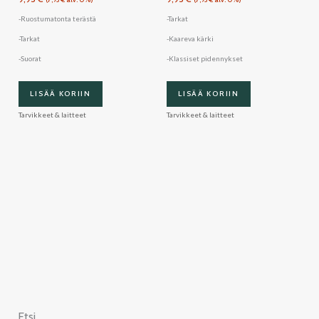
-Ruostumatonta terästä
-Tarkat
-Tarkat
-Kaareva kärki
-Suorat
-Klassiset pidennykset
LISÄÄ KORIIN
LISÄÄ KORIIN
Tarvikkeet & laitteet
Tarvikkeet & laitteet
Etsi