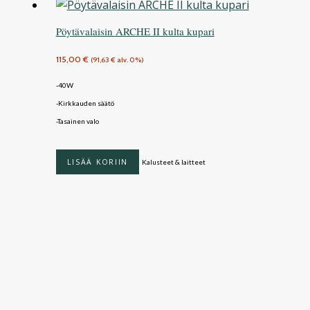
Pöytävalaisin ARCHE II kulta kupari
115,00
€
(
91,63
€
alv. 0%)
-40W
-Kirkkauden säätö
-Tasainen valo
LISÄÄ KORIIN
Kalusteet & laitteet