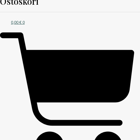
Ostoskori
0,00
€
0