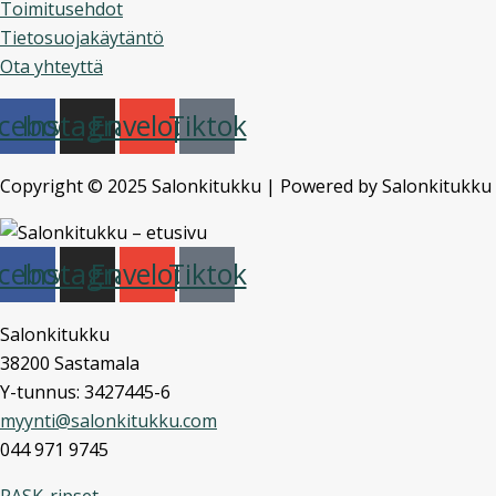
Toimitusehdot
Tietosuojakäytäntö
Ota yhteyttä
cebook
Instagram
Envelope
Tiktok
Copyright © 2025 Salonkitukku | Powered by Salonkitukku
cebook
Instagram
Envelope
Tiktok
Salonkitukku
38200 Sastamala
Y-tunnus: 3427445-6
myynti@salonkitukku.com
044 971 9745
RASK-ripset