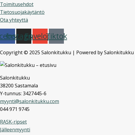
Toimitusehdot
Tietosuojakäytäntö
Ota yhteyttä
cebook
Instagram
Envelope
Tiktok
Copyright © 2025 Salonkitukku | Powered by Salonkitukku
Salonkitukku
38200 Sastamala
Y-tunnus: 3427445-6
myynti@salonkitukku.com
044 971 9745
RASK-ripset
Jälleenmyynti