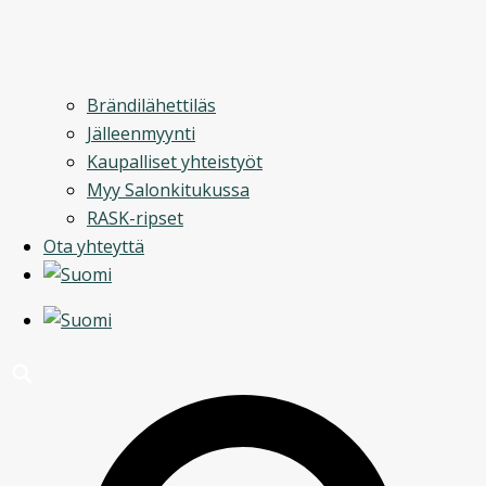
Brändilähettiläs
Jälleenmyynti
Kaupalliset yhteistyöt
Myy Salonkitukussa
RASK-ripset
Ota yhteyttä