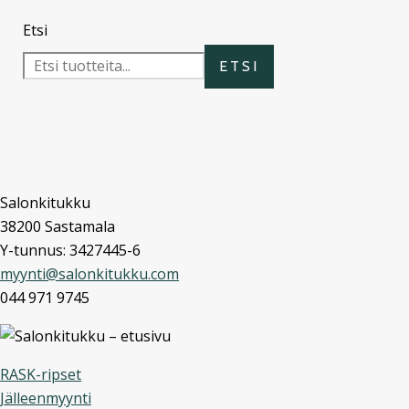
Etsi
ETSI
Salonkitukku
38200 Sastamala
Y-tunnus: 3427445-6
myynti@salonkitukku.com
044 971 9745
RASK-ripset
Jälleenmyynti