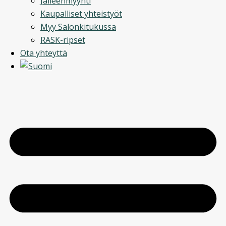
Jälleenmyynti
Kaupalliset yhteistyöt
Myy Salonkitukussa
RASK-ripset
Ota yhteyttä