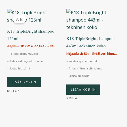
Alkuperäinen
Nykyinen
hinta
hinta
Ale!
oli:
on:
43,90 €.
38,00 €.
K18 TripleBright shampoo
125ml
K18 TripleBright shampoo
443ml -tekninen koko
43,90
€
38,00
€
(
30,28
€
alv. 0%)
Kirjaudu sisään nähdäksesi hinnat.
– Poistaa epäpuhtaudet
– Antaa kiiltoa ja elinvoimaa
– Poistaa epäpuhtaudet
– Suojaa hiusväriä
– Antaa kiiltoa ja elinvoimaa
– Suojaa hiusväriä
LISÄÄ KORIIN
LISÄÄ KORIIN
K18 Hair
K18 Hair