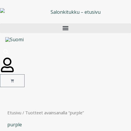
Siirry
sisältöön
Cart
Etusivu
/ Tuotteet avainsanalla “purple”
purple