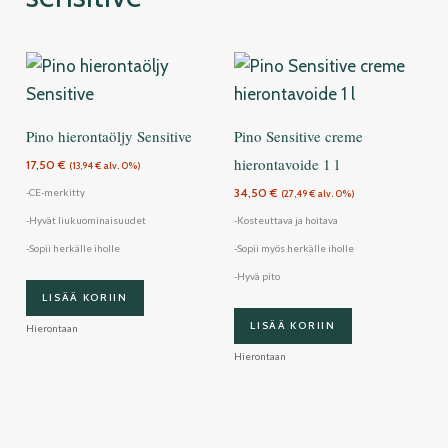
Pino hierontaöljy Sensitive
Pino Sensitive creme
hierontavoide 1 l
17,50
€
(
13,94
€
alv. 0%)
34,50
€
-CE-merkitty
(
27,49
€
alv. 0%)
-Hyvät liukuominaisuudet
-Kosteuttava ja hoitava
-Sopii herkälle iholle
-Sopii myös herkälle iholle
-Hyvä pito
LISÄÄ KORIIN
LISÄÄ KORIIN
Hierontaan
Hierontaan