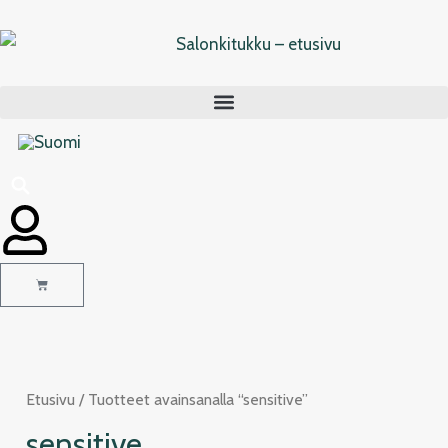
Siirry
sisältöön
Cart
Etusivu
/ Tuotteet avainsanalla “sensitive”
sensitive