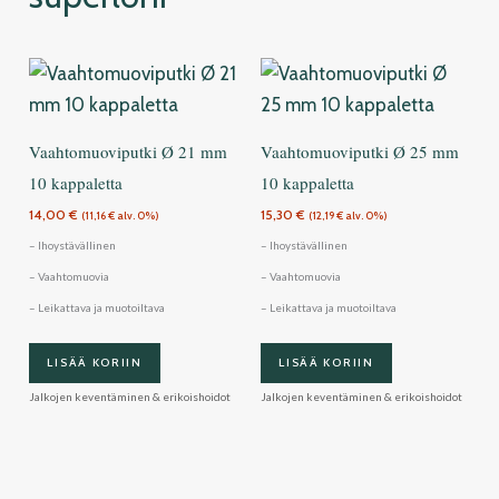
Vaahtomuoviputki Ø 21 mm
Vaahtomuoviputki Ø 25 mm
10 kappaletta
10 kappaletta
14,00
€
15,30
€
(
11,16
€
alv. 0%)
(
12,19
€
alv. 0%)
– Ihoystävällinen
– Ihoystävällinen
– Vaahtomuovia
– Vaahtomuovia
– Leikattava ja muotoiltava
– Leikattava ja muotoiltava
LISÄÄ KORIIN
LISÄÄ KORIIN
Jalkojen keventäminen & erikoishoidot
Jalkojen keventäminen & erikoishoidot