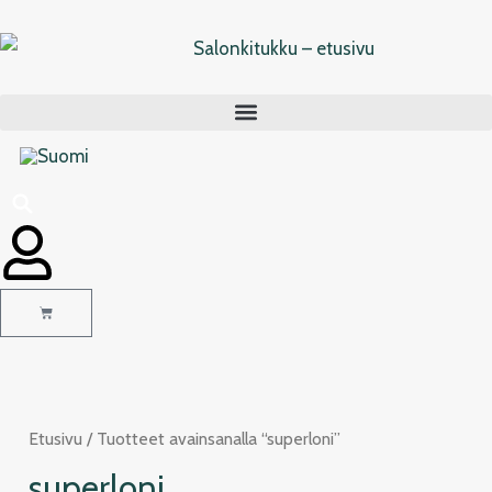
Siirry
sisältöön
Cart
Etusivu
/ Tuotteet avainsanalla “superloni”
superloni