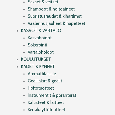
Sakset & veitset
Shampoot & hoitoaineet
Suoristusraudat & kihartimet
Vaalennusjauheet & hapetteet
KASVOT & VARTALO
Kasvohoidot
Sokerointi
Vartalohoidot
KOULUTUKSET
KÄDET & KYNNET
Ammattilaisille
Geelilakat & geelit
Hoitotuotteet
Instrumentit & poranterät
Kalusteet & laitteet
Kertakäyttötuotteet