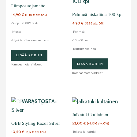
Lämpösuojamatto
Pehmeä niskaliina 100 kpl
14,90
€
(
11,87
€
alv. 0%)
4,20
€
-Suojaus 300°C asti
(
3,35
€
alv. 0%)
-Musta
-Pehmeä
-Hyvä tarvike kampaamoon
-10 x 60 cm
-Kuitukankainen
LISÄÄ KORIIN
LISÄÄ KORIIN
Kampaamotarvikkeet
Kampaamotarvikkeet
LOPPU
VARASTOSTA
Jalkatuki kultainen
OBB Styling Razor Silver
52,00
€
(
41,43
€
alv. 0%)
10,50
€
-Tukeva jalkatuki
(
8,37
€
alv. 0%)