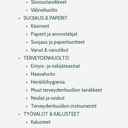
Siivoustarvikkeet
Välinehuolto
SUOJAUS & PAPERIT
Käsineet
Paperit ja annostelijat
Suojaus ja paperituotteet
Vanut & vanutikut
TERVEYDENHUOLTO
Erityis- ja riskijäteastiat
Haavahoito
Henkilöhygienia
Muut terveydenhuollon tarvikkeet
Neulat ja ruiskut
Terveydenhuollon instrumentit
TYÖVALOT & KALUSTEET
Kalusteet