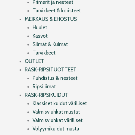
Primerit ja nesteet
Tarvikkeet & koristeet
MEIKKAUS & EHOSTUS
Huulet
Kasvot
Silmät & Kulmat
Tarvikkeet
OUTLET
RASK-RIPSITUOTTEET
Puhdistus & nesteet
Ripsiliimat
RASK-RIPSIKUIDUT
Klassiset kuidut värilliset
Valmisviuhkat mustat
Valmisviuhkat värilliset
Volyymikuidut musta