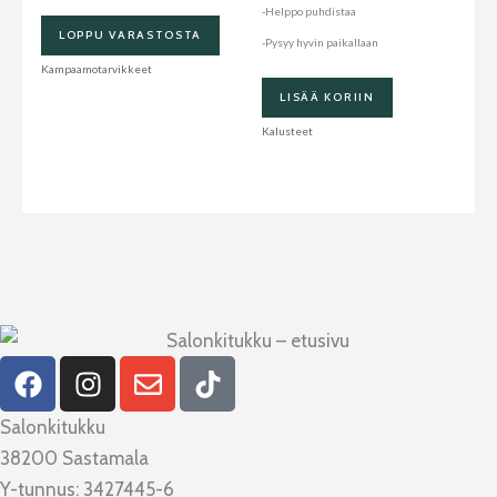
-Helppo puhdistaa
LOPPU VARASTOSTA
-Pysyy hyvin paikallaan
Kampaamotarvikkeet
LISÄÄ KORIIN
Kalusteet
F
I
E
T
a
n
n
i
c
s
v
k
Salonkitukku
e
t
e
t
38200 Sastamala
b
a
l
o
Y-tunnus: 3427445-6