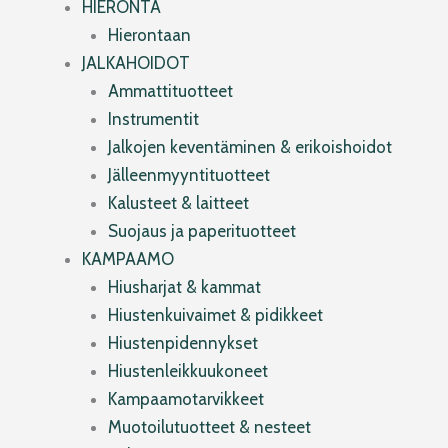
HIERONTA
Hierontaan
JALKAHOIDOT
Ammattituotteet
Instrumentit
Jalkojen keventäminen & erikoishoidot
Jälleenmyyntituotteet
Kalusteet & laitteet
Suojaus ja paperituotteet
KAMPAAMO
Hiusharjat & kammat
Hiustenkuivaimet & pidikkeet
Hiustenpidennykset
Hiustenleikkuukoneet
Kampaamotarvikkeet
Muotoilutuotteet & nesteet