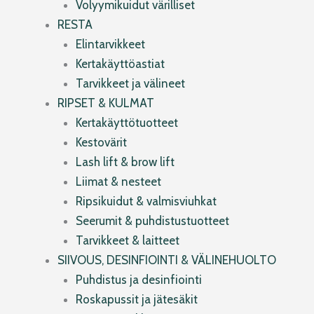
Volyymikuidut värilliset
RESTA
Elintarvikkeet
Kertakäyttöastiat
Tarvikkeet ja välineet
RIPSET & KULMAT
Kertakäyttötuotteet
Kestovärit
Lash lift & brow lift
Liimat & nesteet
Ripsikuidut & valmisviuhkat
Seerumit & puhdistustuotteet
Tarvikkeet & laitteet
SIIVOUS, DESINFIOINTI & VÄLINEHUOLTO
Puhdistus ja desinfiointi
Roskapussit ja jätesäkit