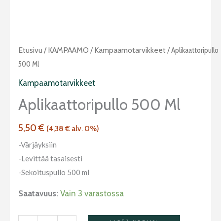
Aplikaattoripullo
Etusivu
/
KAMPAAMO
/
Kampaamotarvikkeet
/ Aplikaattoripullo
500
500 Ml
ml
Kampaamotarvikkeet
määrä
Aplikaattoripullo 500 Ml
5,50
€
(
4,38
€
alv. 0%)
-Värjäyksiin
-Levittää tasaisesti
-Sekoituspullo 500 ml
Saatavuus:
Vain 3 varastossa