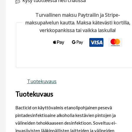
Kysy tuotteesta heti chatissa
Turvallinen maksu Paytrailin ja Stripe-
maksupalvelun kautta. Maksa kätevästi kortilla,
verkkopankissa tai vaikka laskulla!
Tuotekuvaus
Tuotekuvaus
Bacticid on käyttövalmis etanolipohjainen pesevä
pintadesinfektioaine alkoholia kestävien pintojen ja
välineiden tehokkaaseen desinfektioon. Soveltuu ei-
invasiivisten lääkinnällisten laitteiden ja välineiden