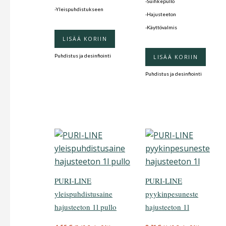
-Suihkepullo
-Yleispuhdistukseen
-Hajusteeton
-Käyttövalmis
LISÄÄ KORIIN
Puhdistus ja desinfiointi
LISÄÄ KORIIN
Puhdistus ja desinfiointi
PURI-LINE
PURI-LINE
yleispuhdistusaine
pyykinpesuneste
hajusteeton 1l pullo
hajusteeton 1l