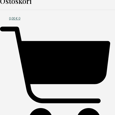
Ostoskori
0,00
€
0