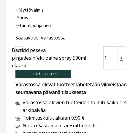
-Käyttövalmis
-Spray
-Etanolipohjainen
Saatavuus:
Varastossa
Bacticid pesevä
-
+
pintadesinfektioaine spray 500ml
määrä
LISÄÄ KORIIN
Varastossa olevat tuotteet lähetetään viimeistään
seuraavana päivänä tilauksesta
Varastossa olevien tuotteiden toimitusaika 1-4
arkipäivää
Toimituskulut alkaen 9,90 €
Nouto Sastamala tai Huittinen 0€