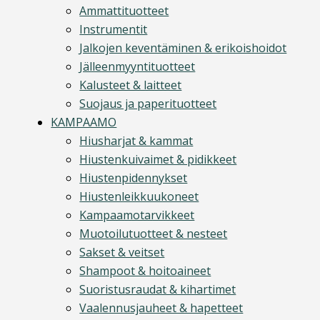
Ammattituotteet
Instrumentit
Jalkojen keventäminen & erikoishoidot
Jälleenmyyntituotteet
Kalusteet & laitteet
Suojaus ja paperituotteet
KAMPAAMO
Hiusharjat & kammat
Hiustenkuivaimet & pidikkeet
Hiustenpidennykset
Hiustenleikkuukoneet
Kampaamotarvikkeet
Muotoilutuotteet & nesteet
Sakset & veitset
Shampoot & hoitoaineet
Suoristusraudat & kihartimet
Vaalennusjauheet & hapetteet