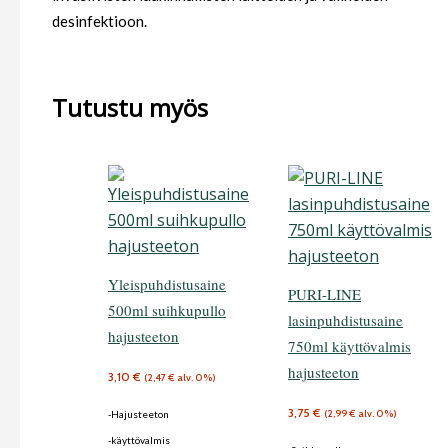
desinfektioon.
Tutustu myös
Yleispuhdistusaine
PURI-LINE
500ml suihkupullo
lasinpuhdistusaine
hajusteeton
750ml käyttövalmis
hajusteeton
3,10
€
(
2,47
€
alv. 0%)
3,75
€
(
2,99
€
alv. 0%)
-Hajusteeton
-käyttövalmis