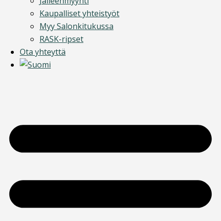
Jälleenmyynti
Kaupalliset yhteistyöt
Myy Salonkitukussa
RASK-ripset
Ota yhteyttä