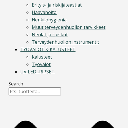
Erityis- ja riskijäteastiat
Haavahoito
Henkilöhygienia
Muut terveydenhuollon tarvikkeet
Neulat ja ruiskut
Terveydenhuollon instrumentit
TYÖVALOT & KALUSTEET
Kalusteet
Työvalot
UV LED -RIPSET
Search