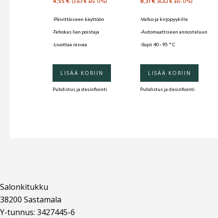
4,55
€
8,31
€
(
3,63
€
alv. 0%)
(
6,62
€
alv. 0%)
-Päivittäiseen käyttöön
-Valko-ja kirjopyykille
-Tehokas lian poistaja
-Automaattiseen annosteluun
-Liuottaa rasvaa
-Sopii 40–95 ° C
LISÄÄ KORIIN
LISÄÄ KORIIN
Puhdistus ja desinfiointi
Puhdistus ja desinfiointi
Salonkitukku
38200 Sastamala
Y-tunnus: 3427445-6