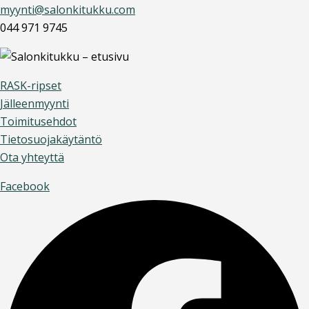
myynti@salonkitukku.com
044 971 9745
RASK-ripset
Jälleenmyynti
Toimitusehdot
Tietosuojakäytäntö
Ota yhteyttä
Facebook