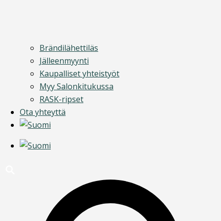
Brändilähettiläs
Jälleenmyynti
Kaupalliset yhteistyöt
Myy Salonkitukussa
RASK-ripset
Ota yhteyttä