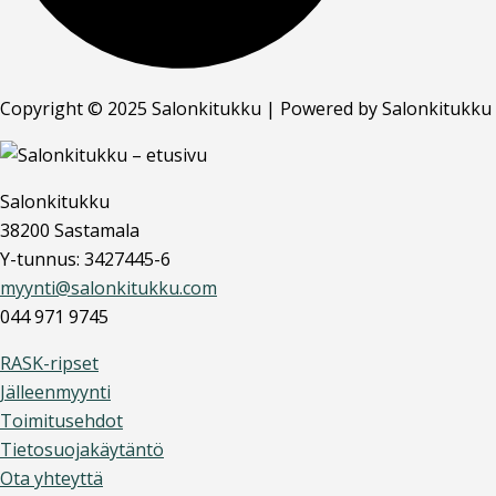
Copyright © 2025 Salonkitukku | Powered by Salonkitukku
Salonkitukku
38200 Sastamala
Y-tunnus: 3427445-6
myynti@salonkitukku.com
044 971 9745
RASK-ripset
Jälleenmyynti
Toimitusehdot
Tietosuojakäytäntö
Ota yhteyttä