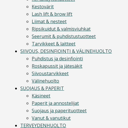
Kestovärit
Lash lift & brow lift
Liimat & nesteet
Ripsikuidut & valmisviuhkat
Seerumit & puhdistustuotteet
Tarvikkeet & laitteet
SIIVOUS, DESINFIOINTI & VÄLINEHUOLTO
Puhdistus ja desinfiointi
Roskapussit ja jätesäkit
Siivoustarvikkeet
Välinehuolto
SUOJAUS & PAPERIT
Käsineet
Paperit ja annostelijat
Suojaus ja paperituotteet
Vanut & vanutikut
TERVEYDENHUOLTO