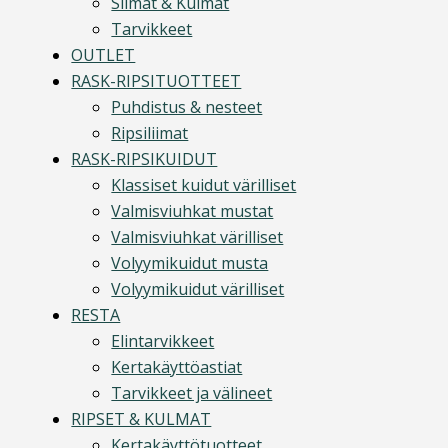
Silmät & Kulmat
Tarvikkeet
OUTLET
RASK-RIPSITUOTTEET
Puhdistus & nesteet
Ripsiliimat
RASK-RIPSIKUIDUT
Klassiset kuidut värilliset
Valmisviuhkat mustat
Valmisviuhkat värilliset
Volyymikuidut musta
Volyymikuidut värilliset
RESTA
Elintarvikkeet
Kertakäyttöastiat
Tarvikkeet ja välineet
RIPSET & KULMAT
Kertakäyttötuotteet