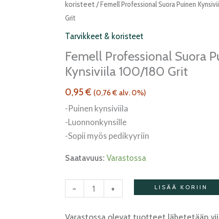
Professional
koristeet
/ Femell Professional Suora Puinen Kynsivi
suora
Grit
puinen
Tarvikkeet & koristeet
kynsiviila
Femell Professional Suora P
100/180
Kynsiviila 100/180 Grit
grit
määrä
0,95
€
(
0,76
€
alv. 0%)
-Puinen kynsiviila
-Luonnonkynsille
-Sopii myös pedikyyriin
Saatavuus:
Varastossa
-
+
LISÄÄ KORIIN
Varastossa olevat tuotteet lähetetään vi