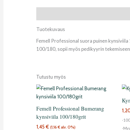
Tuotekuvaus
Tuotekuvaus
Femell Professional suora puinen kynsiviila
100/180, sopii myös pedikyyrin tekemiseen
Tutustu myös
Kyn
Femell Professional Bumerang
1,2
kynsiviila 100/180grit
-10
1,45
€
(
1,16
€
alv. 0%)
-Myy