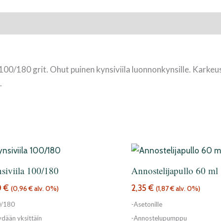
 100/180 grit. Ohut puinen kynsiviila luonnonkynsille. Karkeu
.
siviila 100/180
Annostelijapullo 60 ml
0
€
2,35
€
(
0,96
€
alv. 0%)
(
1,87
€
alv. 0%)
0/180
-Asetonille
dään yksittäin
-Annostelupumppu