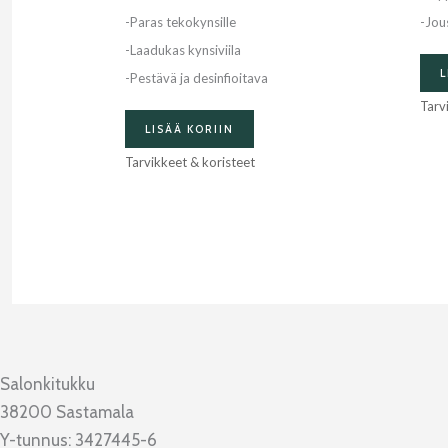
-Paras tekokynsille
-Jou
-Laadukas kynsiviila
L
-Pestävä ja desinfioitava
Tarv
LISÄÄ KORIIN
Tarvikkeet & koristeet
Salonkitukku
38200 Sastamala
Y-tunnus: 3427445-6