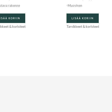
stava rakenne
-Muovinen
ISÄÄ KORIIN
LISÄÄ KORIIN
ikkeet & koristeet
Tarvikkeet & koristeet