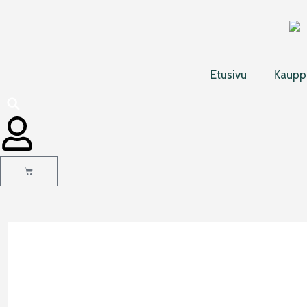
Siirry
sisältöön
Etusivu
Kaupp
Cart