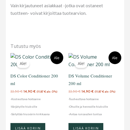
Vain kirjautuneet asiakkaat -jotka ovat ostaneet
tuotteen- voivat kirjoittaa tuotearvion.
Tutustu myös
Alkuperäinen
Nykyinen
Alkuperäinen
Nykyinen
Ale
Ale
hinta
hinta
hinta
hinta
Ale!
Ale!
oli:
on:
oli:
on:
22,50 €.
14,90 €.
22,50 €.
14,90 €.
DS Color Conditioner 200
DS Volume Conditioner
ml
200 ml
22,50
€
14,90
€
22,50
€
14,90
€
(
11,87
€
alv. 0%)
(
11,87
€
alv. 0%)
-Kosteuttava hoitoaine
-Tuuheuttava hoitoaine
-Värjätyille hiuksille
-Ohuille ja hennoille hiuksille
-Säilyttää hiusvärin kirkkaana
-Antaa runsauden tuntua
LISÄÄ KORIIN
LISÄÄ KORIIN