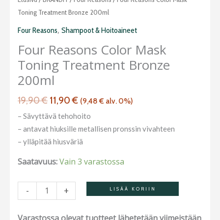
hinta
hinta
Reasons
Toning Treatment Bronze 200ml
oli:
on:
Color
,
Four Reasons
Shampoot & Hoitoaineet
19,90 €.
11,90 €.
Mask
Four Reasons Color Mask
Toning
Toning Treatment Bronze
Treatment
Bronze
200ml
200ml
19,90
€
11,90
€
määrä
(
9,48
€
alv. 0%)
– Sävyttävä tehohoito
– antavat hiuksille metallisen pronssin vivahteen
– ylläpitää hiusväriä
Saatavuus:
Vain 3 varastossa
-
+
LISÄÄ KORIIN
Varastossa olevat tuotteet lähetetään viimeistään