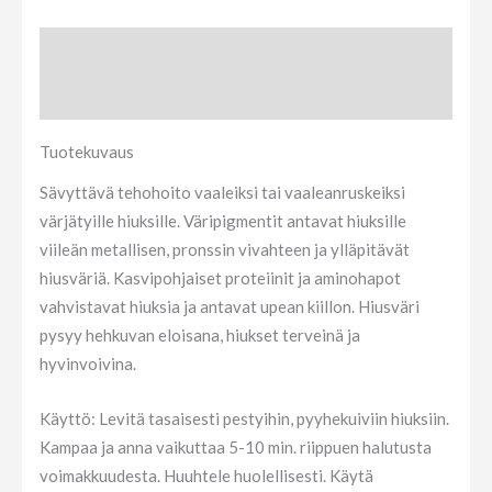
Tuotekuvaus
Arviot (0)
Tuotekuvaus
Sävyttävä tehohoito vaaleiksi tai vaaleanruskeiksi
värjätyille hiuksille. Väripigmentit antavat hiuksille
viileän metallisen, pronssin vivahteen ja ylläpitävät
hiusväriä. Kasvipohjaiset proteiinit ja aminohapot
vahvistavat hiuksia ja antavat upean kiillon. Hiusväri
pysyy hehkuvan eloisana, hiukset terveinä ja
hyvinvoivina.
Käyttö: Levitä tasaisesti pestyihin, pyyhekuiviin hiuksiin.
Kampaa ja anna vaikuttaa 5-10 min. riippuen halutusta
voimakkuudesta. Huuhtele huolellisesti. Käytä