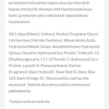
perinteisen hoitoaineen sijasta aina, kun hiusvärisi
kaipaa virkistystä. Huomaa, että hiusten huokoisuus,
kunto ja nykyinen sävy vaikuttavat lopputuloksen
tasaisuuteen.
INCI: Aqua (Water), Cetearyl Alcohol, Propylene Glycol,
Cetrimonium Chloride, Panthenol, Wheat Amino Acids,
Hydrolyzed Wheat Gluten, Amodimethicone, Hydrolyzed
Quinoa, Glycerin, Hydrolyzed Soy Protein, Trideceth-12,
Ethylhexylglycerin, C11-15 Pareth-7, Hydrolyzed Corn
Protein, Laureth-9, Phenoxyethanol, Parfum
(Fragrance), Basic Yellow 87, Basic Red 51, Basic Blue
124, Basic Orange 31. *Ainesosalista saattaa olla
muuttunut. Tarkista aina ainesosalista ostamastasi
pakkauksesta.
Tuotearvioita ei vielä ole.