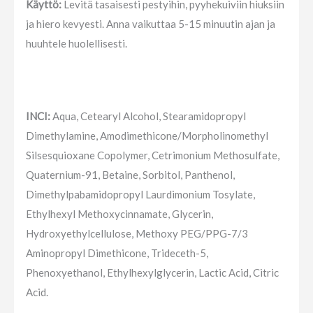
Käyttö:
Levitä tasaisesti pestyihin, pyyhekuiviin hiuksiin
ja hiero kevyesti. Anna vaikuttaa 5-15 minuutin ajan ja
huuhtele huolellisesti.
INCI:
Aqua, Cetearyl Alcohol, Stearamidopropyl
Dimethylamine, Amodimethicone/Morpholinomethyl
Silsesquioxane Copolymer, Cetrimonium Methosulfate,
Quaternium-91, Betaine, Sorbitol, Panthenol,
Dimethylpabamidopropyl Laurdimonium Tosylate,
Ethylhexyl Methoxycinnamate, Glycerin,
Hydroxyethylcellulose, Methoxy PEG/PPG-7/3
Aminopropyl Dimethicone, Trideceth-5,
Phenoxyethanol, Ethylhexylglycerin, Lactic Acid, Citric
Acid.