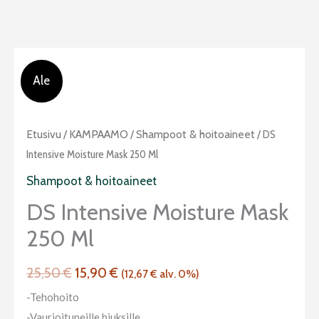
Ale
Alkuperäinen
Nykyinen
DS
Etusivu
/
KAMPAAMO
/
Shampoot & hoitoaineet
/ DS
hinta
hinta
Intensive
Intensive Moisture Mask 250 Ml
oli:
on:
Moisture
Shampoot & hoitoaineet
25,50 €.
15,90 €.
Mask
DS Intensive Moisture Mask
250
250 Ml
ml
määrä
25,50
€
15,90
€
(
12,67
€
alv. 0%)
-Tehohoito
-Vaurioituneille hiuksille