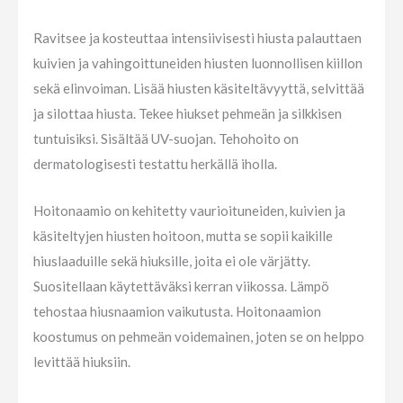
Ravitsee ja kosteuttaa intensiivisesti hiusta palauttaen
kuivien ja vahingoittuneiden hiusten luonnollisen kiillon
sekä elinvoiman. Lisää hiusten käsiteltävyyttä, selvittää
ja silottaa hiusta. Tekee hiukset pehmeän ja silkkisen
tuntuisiksi. Sisältää UV-suojan. Tehohoito on
dermatologisesti testattu herkällä iholla.
Hoitonaamio on kehitetty vaurioituneiden, kuivien ja
käsiteltyjen hiusten hoitoon, mutta se sopii kaikille
hiuslaaduille sekä hiuksille, joita ei ole värjätty.
Suositellaan käytettäväksi kerran viikossa. Lämpö
tehostaa hiusnaamion vaikutusta. Hoitonaamion
koostumus on pehmeän voidemainen, joten se on helppo
levittää hiuksiin.