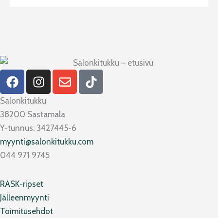
F
I
E
T
a
n
n
i
c
s
v
k
Salonkitukku
e
t
e
t
38200 Sastamala
b
a
l
o
Y-tunnus: 3427445-6
o
g
o
k
myynti@salonkitukku.com
o
r
p
044 971 9745
k
a
e
m
RASK-ripset
Jälleenmyynti
Toimitusehdot