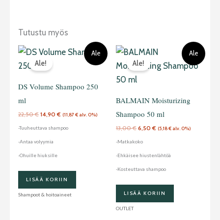
Tutustu myös
Alkuperäinen
Nykyinen
Alkuperäinen
Nykyinen
Ale
Ale
hinta
hinta
hinta
hinta
Ale!
Ale!
oli:
on:
oli:
on:
22,50 €.
14,90 €.
13,00 €.
6,50 €.
DS Volume Shampoo 250
ml
BALMAIN Moisturizing
Shampoo 50 ml
22,50
€
14,90
€
(
11,87
€
alv. 0%)
13,00
€
6,50
€
-Tuuheuttava shampoo
(
5,18
€
alv. 0%)
-Antaa volyymia
-Matkakoko
-Ohuille hiuksille
-Ehkäisee hiustenlähtöä
-Kosteuttava shampoo
LISÄÄ KORIIN
LISÄÄ KORIIN
Shampoot & hoitoaineet
OUTLET