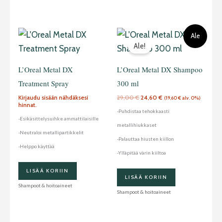
Alkuperäinen
Nykyinen
Ale
hinta
hinta
Ale!
oli:
on:
29,00 €.
24,60 €.
L’Oreal Metal DX
L’Oreal Metal DX Shampoo
Treatment Spray
300 ml
Kirjaudu sisään nähdäksesi
29,00
€
24,60
€
(
19,60
€
alv. 0%)
hinnat.
-Puhdistaa tehokkaasti
-Esikäsittelysuihke ammattilaisille
metallihiukkaset
-Neutraloi metallipartikkelit
-Palauttaa hiusten kiillon
-Helppo käyttää
-Ylläpitää värin kiiltoa
LISÄÄ KORIIN
LISÄÄ KORIIN
Shampoot & hoitoaineet
Shampoot & hoitoaineet