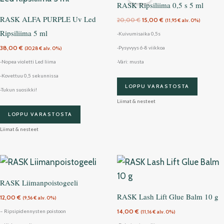
20,00 €.
15,00 €.
RASK Ripsiliima 0,5 s 5 ml
RASK ALFA PURPLE Uv Led
20,00
€
15,00
€
(
11,95
€
alv. 0%)
Ripsiliima 5 ml
-Kuivumisaika 0,5s
38,00
€
-Pysyvyys 6-8 viikkoa
(
30,28
€
alv. 0%)
-Nopea violetti Led liima
-Väri: musta
-Kovettuu 0,5 sekunnissa
LOPPU VARASTOSTA
-Tukun suosikki!
Liimat & nesteet
LOPPU VARASTOSTA
Liimat & nesteet
RASK Liimanpoistogeeli
RASK Lash Lift Glue Balm 10 g
12,00
€
(
9,56
€
alv. 0%)
14,00
€
– Ripsipidennysten poistoon
(
11,16
€
alv. 0%)