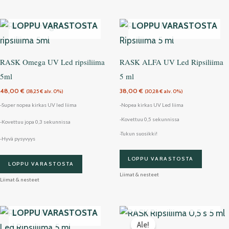
LOPPU VARASTOSTA
LOPPU VARASTOSTA
RASK Omega UV Led ripsiliima
RASK ALFA UV Led Ripsiliima
5ml
5 ml
48,00
€
38,00
€
(
38,25
€
alv. 0%)
(
30,28
€
alv. 0%)
-Super nopea kirkas UV led liima
-Nopea kirkas UV Led liima
-Kovettuu 0,5 sekunnissa
-Kovettuu jopa 0,3 sekunnissa
-Tukun suosikki!
-Hyvä pysyvyys
LOPPU VARASTOSTA
LOPPU VARASTOSTA
Liimat & nesteet
Liimat & nesteet
LOPPU VARASTOSTA
Alkuperäinen
Nykyinen
LOPPU VARASTOSTA
hinta
hinta
Ale!
oli:
on: